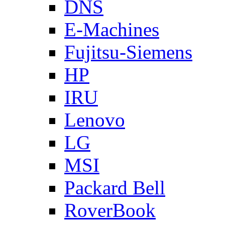
DNS
E-Machines
Fujitsu-Siemens
HP
IRU
Lenovo
LG
MSI
Packard Bell
RoverBook