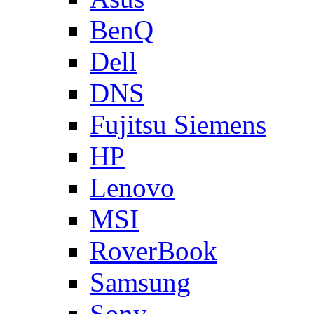
BenQ
Dell
DNS
Fujitsu Siemens
HP
Lenovo
MSI
RoverBook
Samsung
Sony