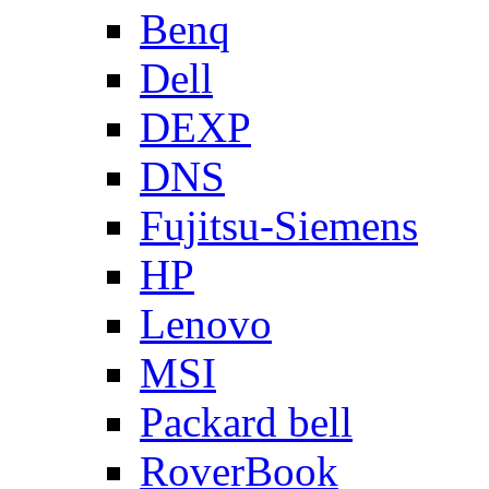
Benq
Dell
DEXP
DNS
Fujitsu-Siemens
HP
Lenovo
MSI
Packard bell
RoverBook