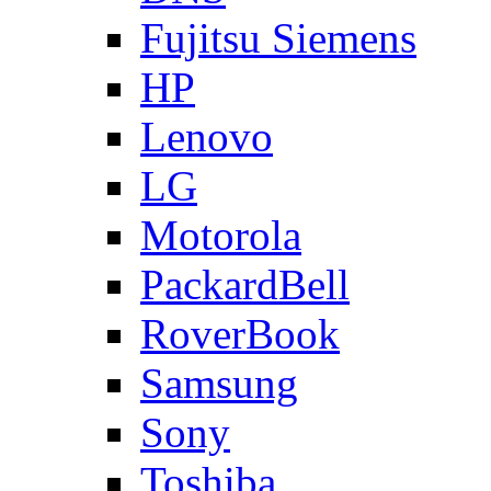
Fujitsu Siemens
HP
Lenovo
LG
Motorola
PackardBell
RoverBook
Samsung
Sony
Toshiba