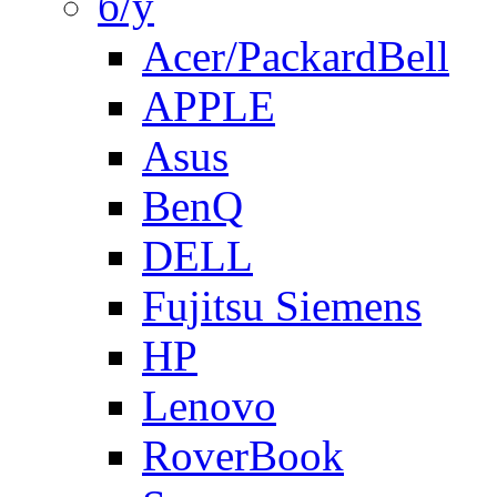
б/у
Acer/PackardBell
APPLE
Asus
BenQ
DELL
Fujitsu Siemens
HP
Lenovo
RoverBook