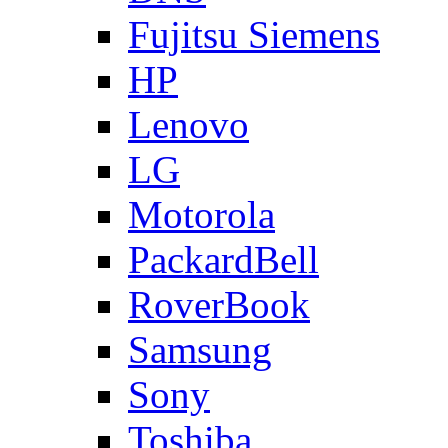
Fujitsu Siemens
HP
Lenovo
LG
Motorola
PackardBell
RoverBook
Samsung
Sony
Toshiba