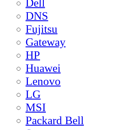
Dell
DNS
Fujitsu
Gateway
HP
Huawei
Lenovo
LG
MSI
Packard Bell