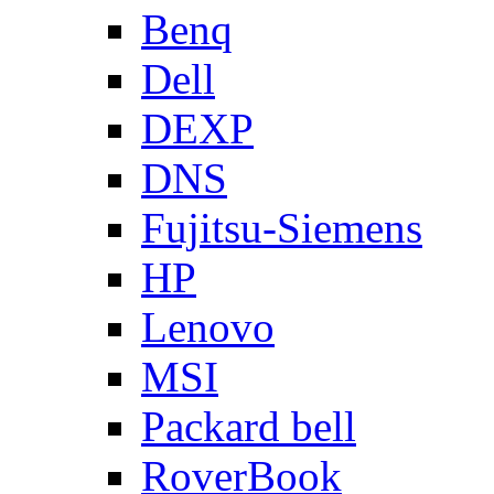
Benq
Dell
DEXP
DNS
Fujitsu-Siemens
HP
Lenovo
MSI
Packard bell
RoverBook