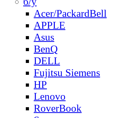
б/у
Acer/PackardBell
APPLE
Asus
BenQ
DELL
Fujitsu Siemens
HP
Lenovo
RoverBook