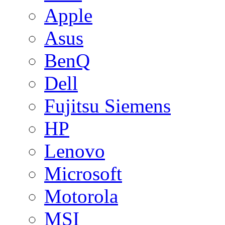
Apple
Asus
BenQ
Dell
Fujitsu Siemens
HP
Lenovo
Microsoft
Motorola
MSI