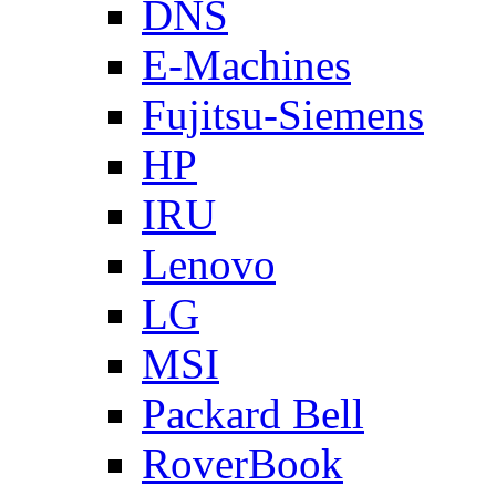
DNS
E-Machines
Fujitsu-Siemens
HP
IRU
Lenovo
LG
MSI
Packard Bell
RoverBook