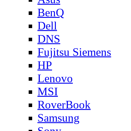
BenQ
Dell
DNS
Fujitsu Siemens
HP
Lenovo
MSI
RoverBook
Samsung
Sony