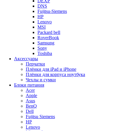
DEXP
DNS
Fujitsu-Siemens
HP
Lenovo
MSI
Packard bell
RoverBook
Samsung
Sony
Toshiba
Аксессуары
Перчатки
Плёнки для iPad и iPhone
Плёнки для корпуса ноутбука
Чехлы и сумки
Блоки питания
Acer
Apple
Asus
BenQ
Dell
Fujitsu Siemens
HP
Lenovo