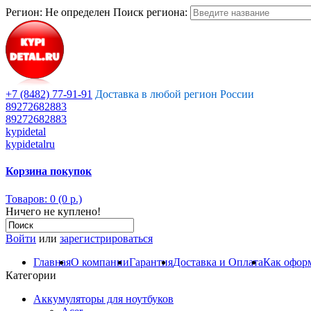
Регион:
Не определен
Поиск региона:
+7 (8482) 77-91-91
Доставка в любой регион России
89272682883
89272682883
kypidetal
kypidetalru
Корзина покупок
Товаров: 0 (0 р.)
Ничего не куплено!
Войти
или
зарегистрироваться
Главная
О компании
Гарантия
Доставка и Оплата
Как оформ
Категории
Аккумуляторы для ноутбуков