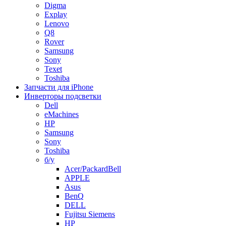
Digma
Explay
Lenovo
Q8
Rover
Samsung
Sony
Texet
Toshiba
Запчасти для iPhone
Инверторы подсветки
Dell
eMachines
HP
Samsung
Sony
Toshiba
б/у
Acer/PackardBell
APPLE
Asus
BenQ
DELL
Fujitsu Siemens
HP