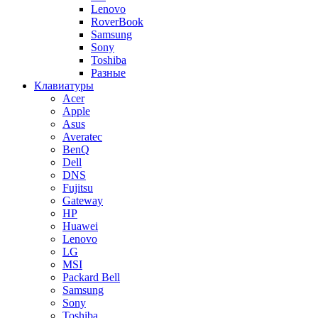
Lenovo
RoverBook
Samsung
Sony
Toshiba
Разные
Клавиатуры
Acer
Apple
Asus
Averatec
BenQ
Dell
DNS
Fujitsu
Gateway
HP
Huawei
Lenovo
LG
MSI
Packard Bell
Samsung
Sony
Toshiba