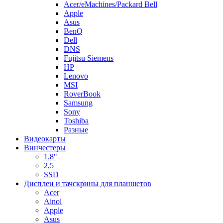
Acer/eMachines/Packard Bell
Apple
Asus
BenQ
Dell
DNS
Fujitsu Siemens
HP
Lenovo
MSI
RoverBook
Samsung
Sony
Toshiba
Разные
Видеокарты
Винчестеры
1.8"
2,5
SSD
Дисплеи и тачскрины для планшетов
Acer
Ainol
Apple
Asus