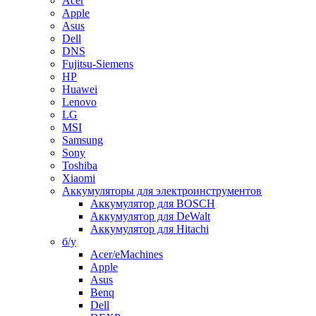
Acer
Apple
Asus
Dell
DNS
Fujitsu-Siemens
HP
Huawei
Lenovo
LG
MSI
Samsung
Sony
Toshiba
Xiaomi
Аккумуляторы для электроинструментов
Аккумулятор для BOSCH
Аккумулятор для DeWalt
Аккумулятор для Hitachi
б/у
Acer/eMachines
Apple
Asus
Benq
Dell