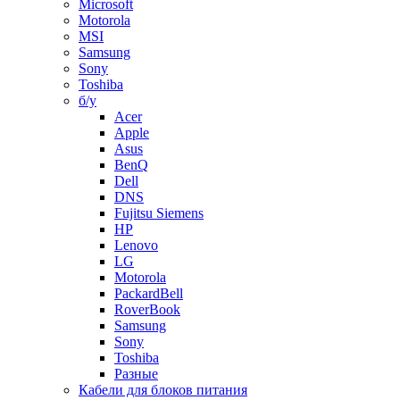
Microsoft
Motorola
MSI
Samsung
Sony
Toshiba
б/у
Acer
Apple
Asus
BenQ
Dell
DNS
Fujitsu Siemens
HP
Lenovo
LG
Motorola
PackardBell
RoverBook
Samsung
Sony
Toshiba
Разные
Кабели для блоков питания