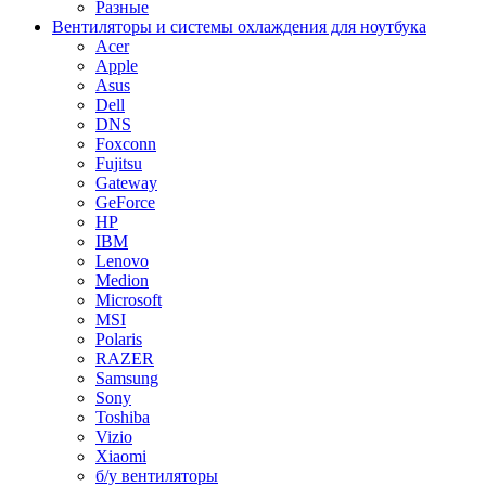
Разные
Вентиляторы и системы охлаждения для ноутбука
Acer
Apple
Asus
Dell
DNS
Foxconn
Fujitsu
Gateway
GeForce
HP
IBM
Lenovo
Medion
Microsoft
MSI
Polaris
RAZER
Samsung
Sony
Toshiba
Vizio
Xiaomi
б/у вентиляторы