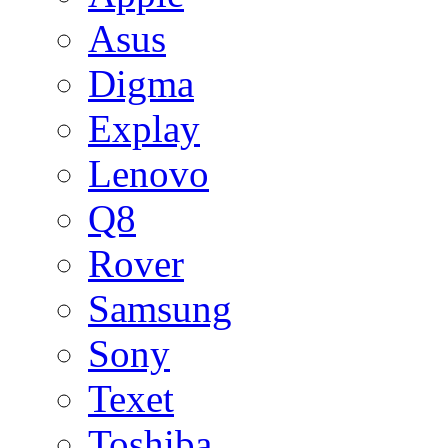
Asus
Digma
Explay
Lenovo
Q8
Rover
Samsung
Sony
Texet
Toshiba