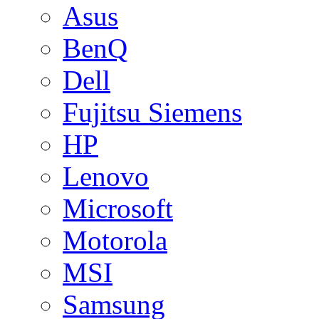
Asus
BenQ
Dell
Fujitsu Siemens
HP
Lenovo
Microsoft
Motorola
MSI
Samsung