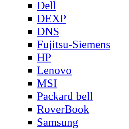
Dell
DEXP
DNS
Fujitsu-Siemens
HP
Lenovo
MSI
Packard bell
RoverBook
Samsung