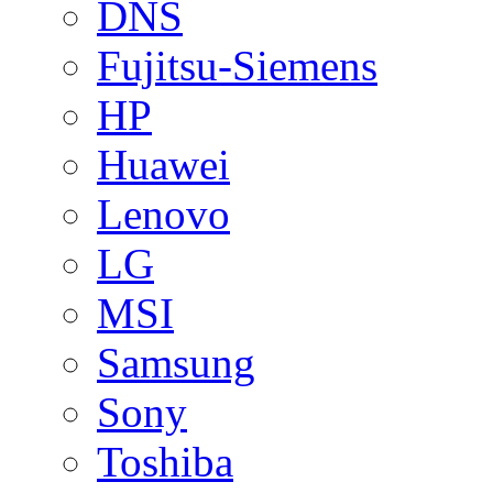
DNS
Fujitsu-Siemens
HP
Huawei
Lenovo
LG
MSI
Samsung
Sony
Toshiba