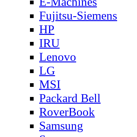
E-Machines
Fujitsu-Siemens
HP
IRU
Lenovo
LG
MSI
Packard Bell
RoverBook
Samsung