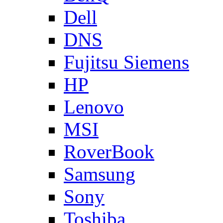
Dell
DNS
Fujitsu Siemens
HP
Lenovo
MSI
RoverBook
Samsung
Sony
Toshiba