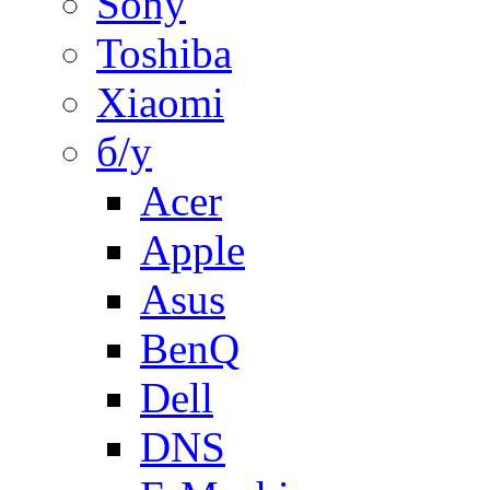
Sony
Toshiba
Xiaomi
б/у
Acer
Apple
Asus
BenQ
Dell
DNS