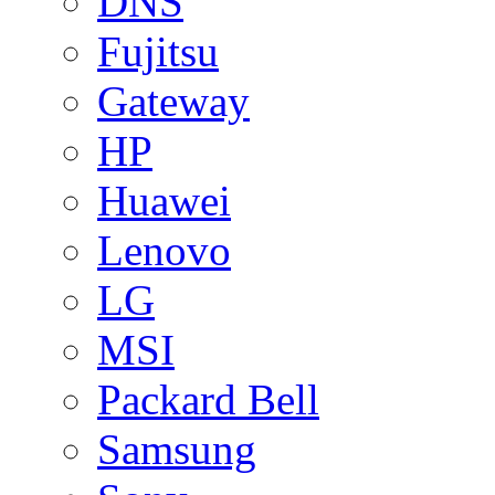
DNS
Fujitsu
Gateway
HP
Huawei
Lenovo
LG
MSI
Packard Bell
Samsung