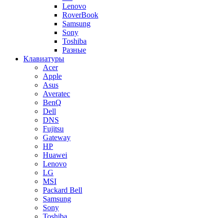
Lenovo
RoverBook
Samsung
Sony
Toshiba
Разные
Клавиатуры
Acer
Apple
Asus
Averatec
BenQ
Dell
DNS
Fujitsu
Gateway
HP
Huawei
Lenovo
LG
MSI
Packard Bell
Samsung
Sony
Toshiba