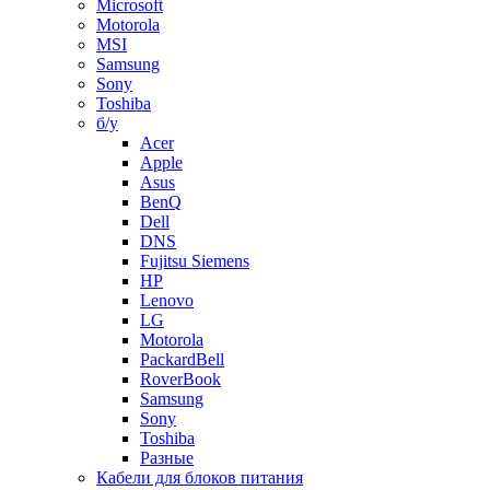
Microsoft
Motorola
MSI
Samsung
Sony
Toshiba
б/у
Acer
Apple
Asus
BenQ
Dell
DNS
Fujitsu Siemens
HP
Lenovo
LG
Motorola
PackardBell
RoverBook
Samsung
Sony
Toshiba
Разные
Кабели для блоков питания