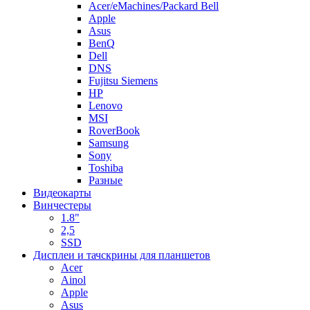
Acer/eMachines/Packard Bell
Apple
Asus
BenQ
Dell
DNS
Fujitsu Siemens
HP
Lenovo
MSI
RoverBook
Samsung
Sony
Toshiba
Разные
Видеокарты
Винчестеры
1.8"
2,5
SSD
Дисплеи и тачскрины для планшетов
Acer
Ainol
Apple
Asus