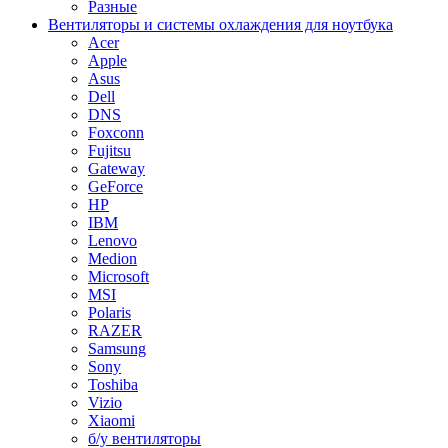
Разные
Вентиляторы и системы охлаждения для ноутбука
Acer
Apple
Asus
Dell
DNS
Foxconn
Fujitsu
Gateway
GeForce
HP
IBM
Lenovo
Medion
Microsoft
MSI
Polaris
RAZER
Samsung
Sony
Toshiba
Vizio
Xiaomi
б/у вентиляторы