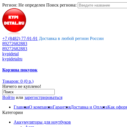
Регион:
Не определен
Поиск региона:
+7 (8482) 77-91-91
Доставка в любой регион России
89272682883
89272682883
kypidetal
kypidetalru
Корзина покупок
Товаров: 0 (0 р.)
Ничего не куплено!
Войти
или
зарегистрироваться
Главная
О компании
Гарантия
Доставка и Оплата
Как оформ
Категории
Аккумуляторы для ноутбуков