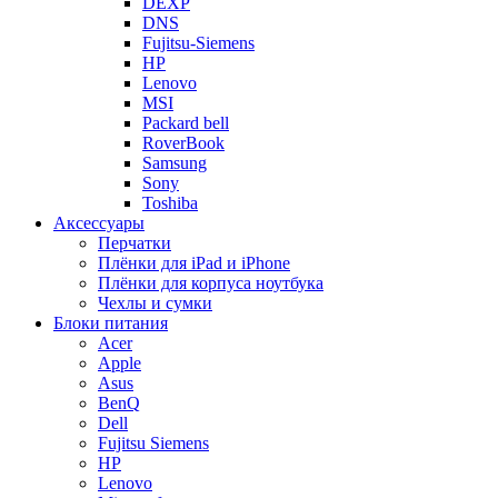
DEXP
DNS
Fujitsu-Siemens
HP
Lenovo
MSI
Packard bell
RoverBook
Samsung
Sony
Toshiba
Аксессуары
Перчатки
Плёнки для iPad и iPhone
Плёнки для корпуса ноутбука
Чехлы и сумки
Блоки питания
Acer
Apple
Asus
BenQ
Dell
Fujitsu Siemens
HP
Lenovo