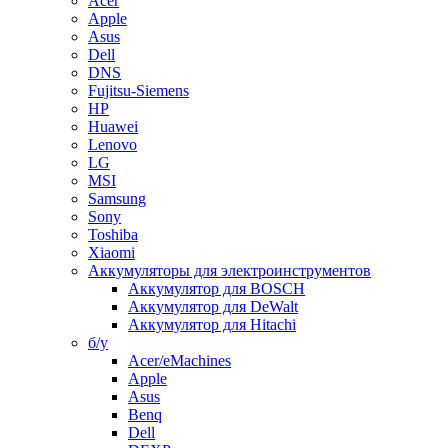
Acer
Apple
Asus
Dell
DNS
Fujitsu-Siemens
HP
Huawei
Lenovo
LG
MSI
Samsung
Sony
Toshiba
Xiaomi
Аккумуляторы для электроинструментов
Аккумулятор для BOSCH
Аккумулятор для DeWalt
Аккумулятор для Hitachi
б/у
Acer/eMachines
Apple
Asus
Benq
Dell