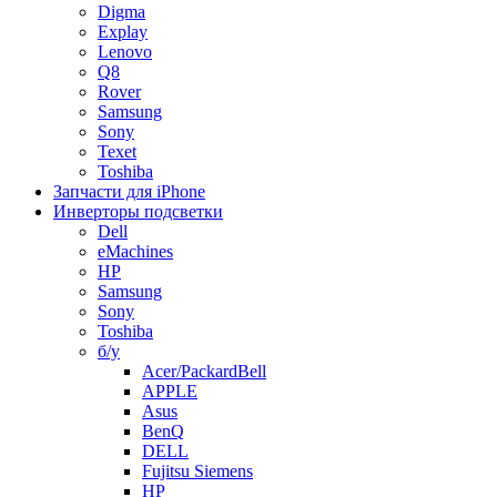
Digma
Explay
Lenovo
Q8
Rover
Samsung
Sony
Texet
Toshiba
Запчасти для iPhone
Инверторы подсветки
Dell
eMachines
HP
Samsung
Sony
Toshiba
б/у
Acer/PackardBell
APPLE
Asus
BenQ
DELL
Fujitsu Siemens
HP