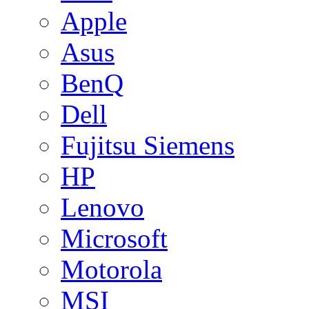
Apple
Asus
BenQ
Dell
Fujitsu Siemens
HP
Lenovo
Microsoft
Motorola
MSI