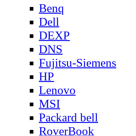
Benq
Dell
DEXP
DNS
Fujitsu-Siemens
HP
Lenovo
MSI
Packard bell
RoverBook