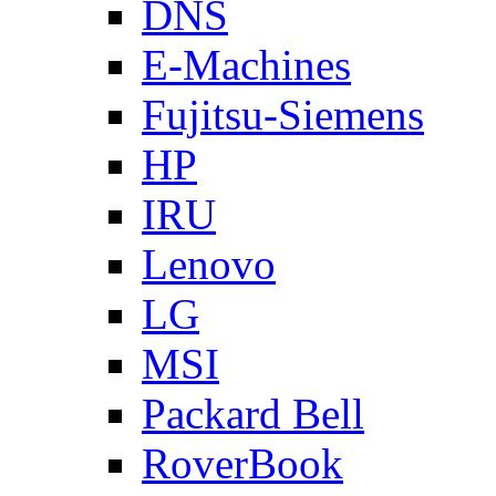
DNS
E-Machines
Fujitsu-Siemens
HP
IRU
Lenovo
LG
MSI
Packard Bell
RoverBook