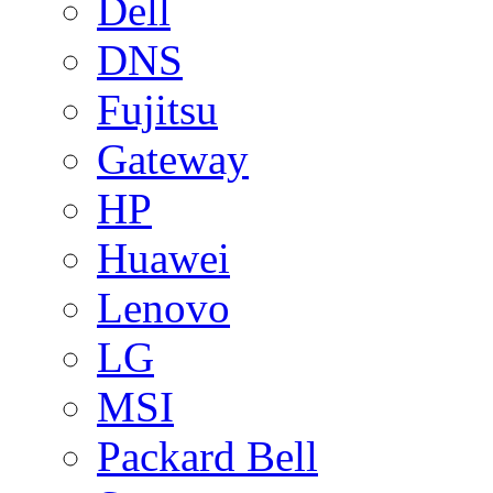
Dell
DNS
Fujitsu
Gateway
HP
Huawei
Lenovo
LG
MSI
Packard Bell