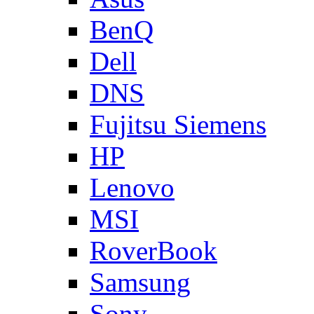
BenQ
Dell
DNS
Fujitsu Siemens
HP
Lenovo
MSI
RoverBook
Samsung
Sony