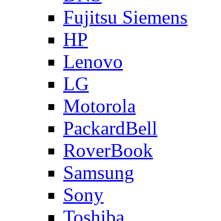
Fujitsu Siemens
HP
Lenovo
LG
Motorola
PackardBell
RoverBook
Samsung
Sony
Toshiba