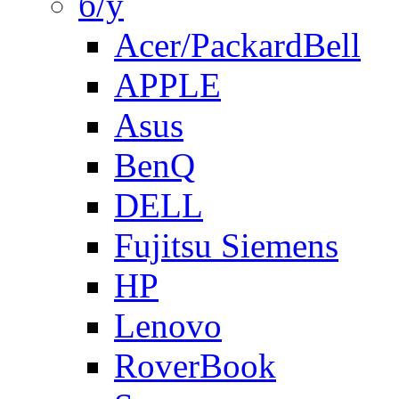
б/у
Acer/PackardBell
APPLE
Asus
BenQ
DELL
Fujitsu Siemens
HP
Lenovo
RoverBook