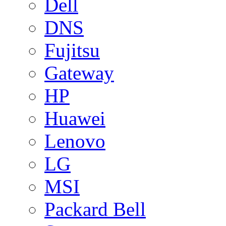
Dell
DNS
Fujitsu
Gateway
HP
Huawei
Lenovo
LG
MSI
Packard Bell