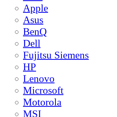
Apple
Asus
BenQ
Dell
Fujitsu Siemens
HP
Lenovo
Microsoft
Motorola
MSI