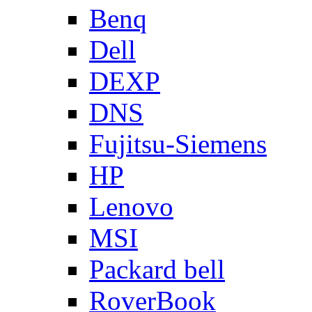
Benq
Dell
DEXP
DNS
Fujitsu-Siemens
HP
Lenovo
MSI
Packard bell
RoverBook