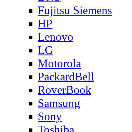
Fujitsu Siemens
HP
Lenovo
LG
Motorola
PackardBell
RoverBook
Samsung
Sony
Toshiba