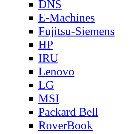
DNS
E-Machines
Fujitsu-Siemens
HP
IRU
Lenovo
LG
MSI
Packard Bell
RoverBook