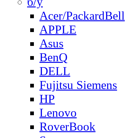
б/у
Acer/PackardBell
APPLE
Asus
BenQ
DELL
Fujitsu Siemens
HP
Lenovo
RoverBook