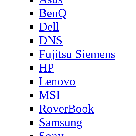
BenQ
Dell
DNS
Fujitsu Siemens
HP
Lenovo
MSI
RoverBook
Samsung
Sony