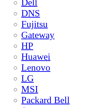
Dell
DNS
Fujitsu
Gateway
HP
Huawei
Lenovo
LG
MSI
Packard Bell