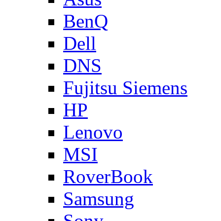
BenQ
Dell
DNS
Fujitsu Siemens
HP
Lenovo
MSI
RoverBook
Samsung
Sony