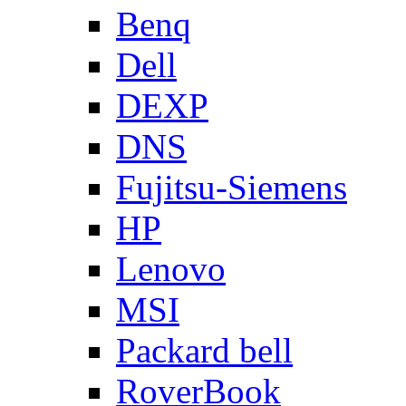
Benq
Dell
DEXP
DNS
Fujitsu-Siemens
HP
Lenovo
MSI
Packard bell
RoverBook