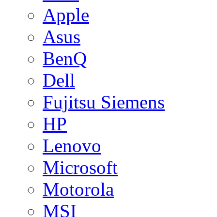
Apple
Asus
BenQ
Dell
Fujitsu Siemens
HP
Lenovo
Microsoft
Motorola
MSI