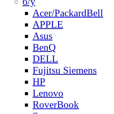
б/у
Acer/PackardBell
APPLE
Asus
BenQ
DELL
Fujitsu Siemens
HP
Lenovo
RoverBook