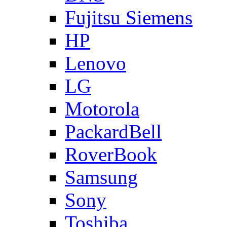
Fujitsu Siemens
HP
Lenovo
LG
Motorola
PackardBell
RoverBook
Samsung
Sony
Toshiba