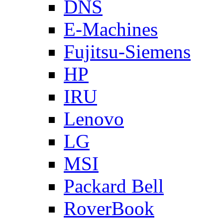
DNS
E-Machines
Fujitsu-Siemens
HP
IRU
Lenovo
LG
MSI
Packard Bell
RoverBook