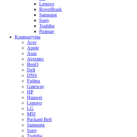
Lenovo
RoverBook
Samsung
Sony
Toshiba
Разные
Клавиатуры
Acer
Apple
Asus
Averatec
BenQ
Dell
DNS
Fujitsu
Gateway
HP
Huawei
Lenovo
LG
MSI
Packard Bell
Samsung
Sony
Toshiba