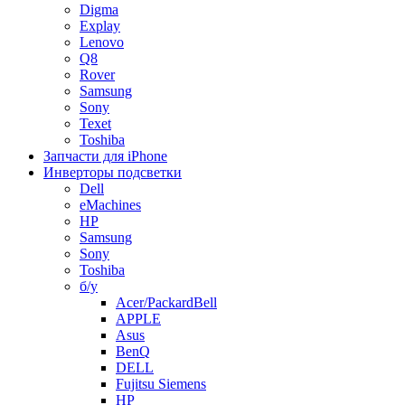
Digma
Explay
Lenovo
Q8
Rover
Samsung
Sony
Texet
Toshiba
Запчасти для iPhone
Инверторы подсветки
Dell
eMachines
HP
Samsung
Sony
Toshiba
б/у
Acer/PackardBell
APPLE
Asus
BenQ
DELL
Fujitsu Siemens
HP