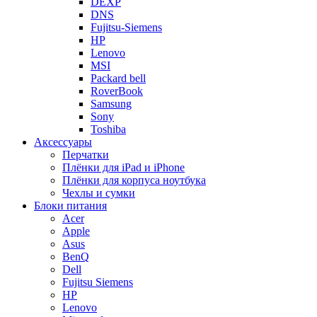
DEXP
DNS
Fujitsu-Siemens
HP
Lenovo
MSI
Packard bell
RoverBook
Samsung
Sony
Toshiba
Аксессуары
Перчатки
Плёнки для iPad и iPhone
Плёнки для корпуса ноутбука
Чехлы и сумки
Блоки питания
Acer
Apple
Asus
BenQ
Dell
Fujitsu Siemens
HP
Lenovo