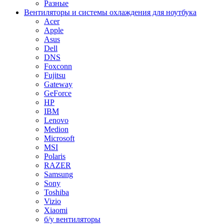
Разные
Вентиляторы и системы охлаждения для ноутбука
Acer
Apple
Asus
Dell
DNS
Foxconn
Fujitsu
Gateway
GeForce
HP
IBM
Lenovo
Medion
Microsoft
MSI
Polaris
RAZER
Samsung
Sony
Toshiba
Vizio
Xiaomi
б/у вентиляторы