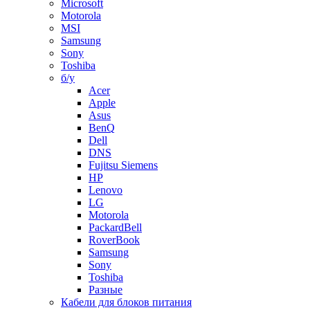
Microsoft
Motorola
MSI
Samsung
Sony
Toshiba
б/у
Acer
Apple
Asus
BenQ
Dell
DNS
Fujitsu Siemens
HP
Lenovo
LG
Motorola
PackardBell
RoverBook
Samsung
Sony
Toshiba
Разные
Кабели для блоков питания