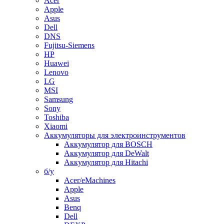
Acer
Apple
Asus
Dell
DNS
Fujitsu-Siemens
HP
Huawei
Lenovo
LG
MSI
Samsung
Sony
Toshiba
Xiaomi
Аккумуляторы для электроинструментов
Аккумулятор для BOSCH
Аккумулятор для DeWalt
Аккумулятор для Hitachi
б/у
Acer/eMachines
Apple
Asus
Benq
Dell