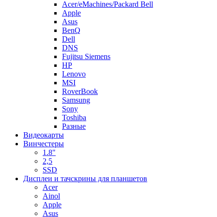
Acer/eMachines/Packard Bell
Apple
Asus
BenQ
Dell
DNS
Fujitsu Siemens
HP
Lenovo
MSI
RoverBook
Samsung
Sony
Toshiba
Разные
Видеокарты
Винчестеры
1.8"
2,5
SSD
Дисплеи и тачскрины для планшетов
Acer
Ainol
Apple
Asus