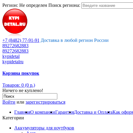
Регион:
Не определен
Поиск региона:
+7 (8482) 77-91-91
Доставка в любой регион России
89272682883
89272682883
kypidetal
kypidetalru
Корзина покупок
Товаров: 0 (0 р.)
Ничего не куплено!
Войти
или
зарегистрироваться
Главная
О компании
Гарантия
Доставка и Оплата
Как оформ
Категории
Аккумуляторы для ноутбуков