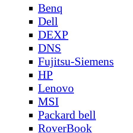
Benq
Dell
DEXP
DNS
Fujitsu-Siemens
HP
Lenovo
MSI
Packard bell
RoverBook