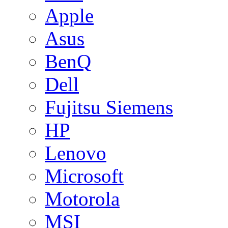
Apple
Asus
BenQ
Dell
Fujitsu Siemens
HP
Lenovo
Microsoft
Motorola
MSI