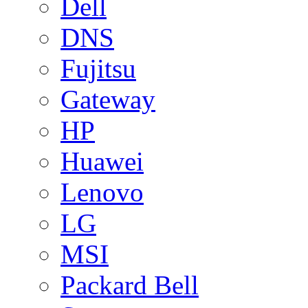
Dell
DNS
Fujitsu
Gateway
HP
Huawei
Lenovo
LG
MSI
Packard Bell