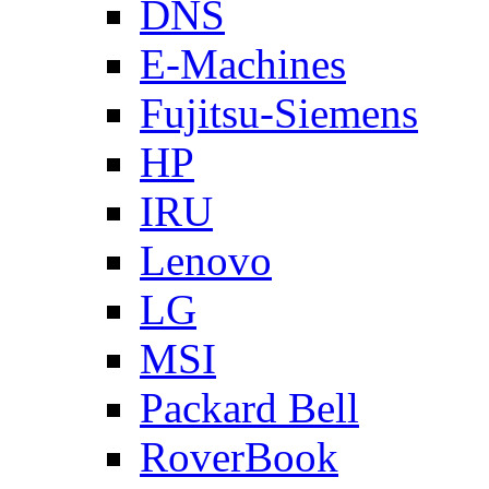
DNS
E-Machines
Fujitsu-Siemens
HP
IRU
Lenovo
LG
MSI
Packard Bell
RoverBook