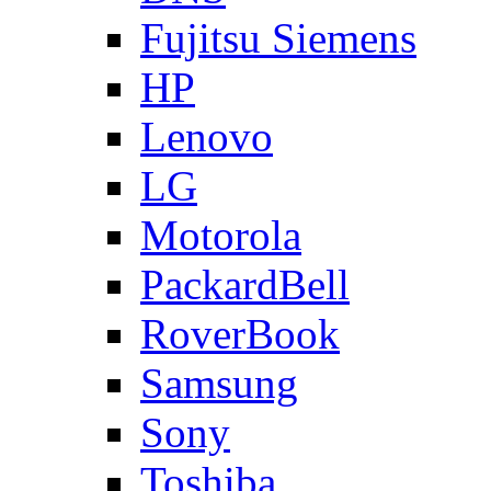
Fujitsu Siemens
HP
Lenovo
LG
Motorola
PackardBell
RoverBook
Samsung
Sony
Toshiba