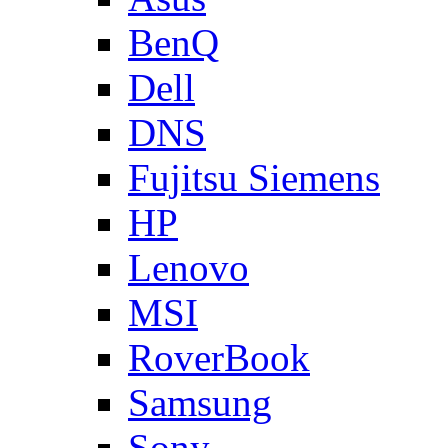
BenQ
Dell
DNS
Fujitsu Siemens
HP
Lenovo
MSI
RoverBook
Samsung
Sony