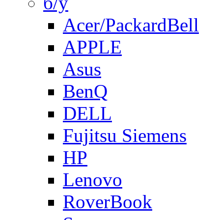
б/у
Acer/PackardBell
APPLE
Asus
BenQ
DELL
Fujitsu Siemens
HP
Lenovo
RoverBook