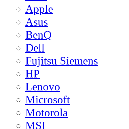
Apple
Asus
BenQ
Dell
Fujitsu Siemens
HP
Lenovo
Microsoft
Motorola
MSI