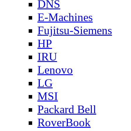
DNS
E-Machines
Fujitsu-Siemens
HP
IRU
Lenovo
LG
MSI
Packard Bell
RoverBook