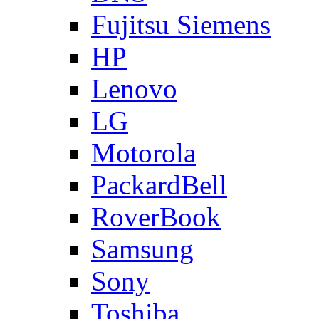
Fujitsu Siemens
HP
Lenovo
LG
Motorola
PackardBell
RoverBook
Samsung
Sony
Toshiba