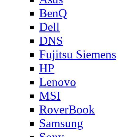
BenQ
Dell
DNS
Fujitsu Siemens
HP
Lenovo
MSI
RoverBook
Samsung
Sony