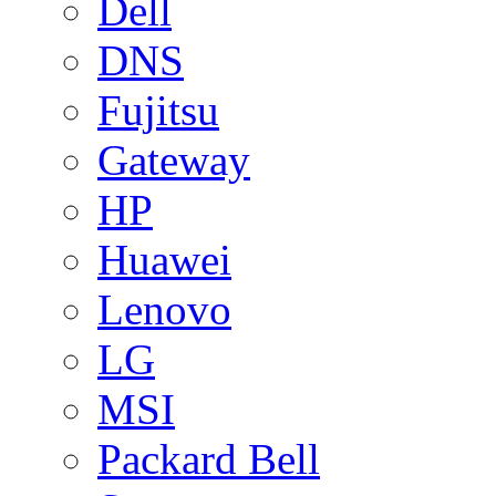
Dell
DNS
Fujitsu
Gateway
HP
Huawei
Lenovo
LG
MSI
Packard Bell