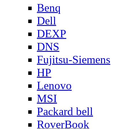
Benq
Dell
DEXP
DNS
Fujitsu-Siemens
HP
Lenovo
MSI
Packard bell
RoverBook