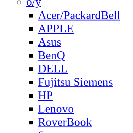
б/у
Acer/PackardBell
APPLE
Asus
BenQ
DELL
Fujitsu Siemens
HP
Lenovo
RoverBook