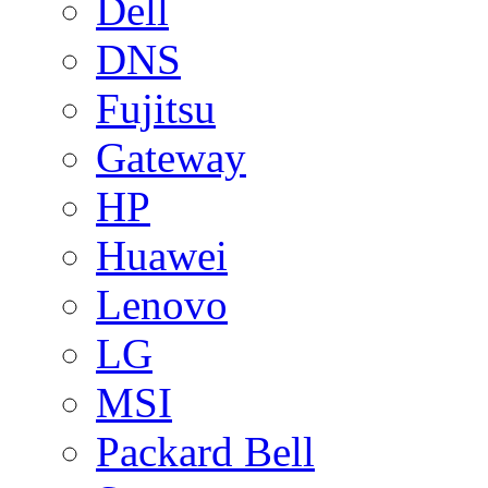
Dell
DNS
Fujitsu
Gateway
HP
Huawei
Lenovo
LG
MSI
Packard Bell