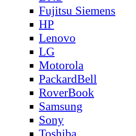
Fujitsu Siemens
HP
Lenovo
LG
Motorola
PackardBell
RoverBook
Samsung
Sony
Toshiba