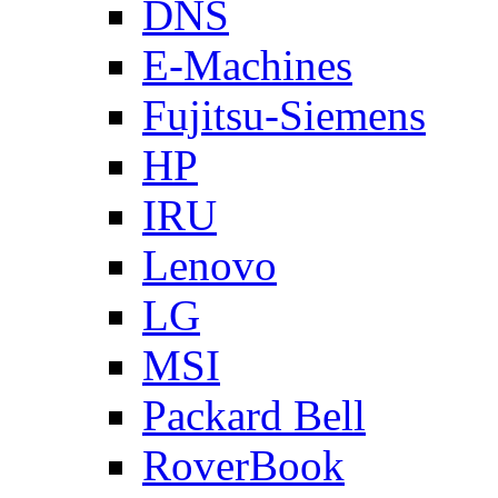
DNS
E-Machines
Fujitsu-Siemens
HP
IRU
Lenovo
LG
MSI
Packard Bell
RoverBook