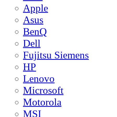
Apple
Asus
BenQ
Dell
Fujitsu Siemens
HP
Lenovo
Microsoft
Motorola
MSI