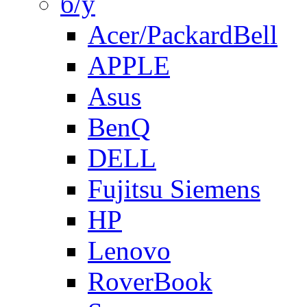
б/у
Acer/PackardBell
APPLE
Asus
BenQ
DELL
Fujitsu Siemens
HP
Lenovo
RoverBook