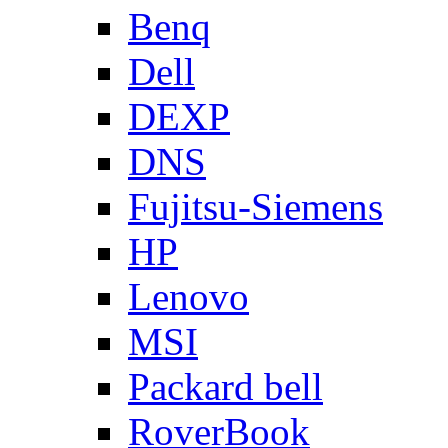
Benq
Dell
DEXP
DNS
Fujitsu-Siemens
HP
Lenovo
MSI
Packard bell
RoverBook