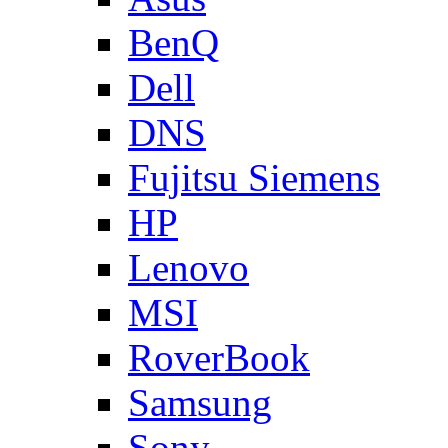
BenQ
Dell
DNS
Fujitsu Siemens
HP
Lenovo
MSI
RoverBook
Samsung
Sony