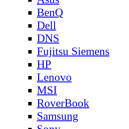
BenQ
Dell
DNS
Fujitsu Siemens
HP
Lenovo
MSI
RoverBook
Samsung
Sony