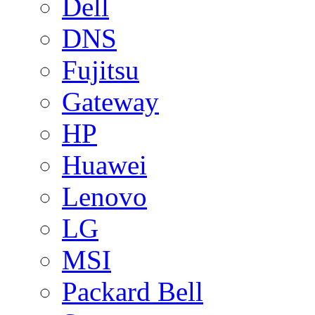
Dell
DNS
Fujitsu
Gateway
HP
Huawei
Lenovo
LG
MSI
Packard Bell