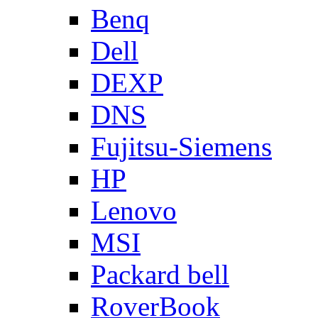
Benq
Dell
DEXP
DNS
Fujitsu-Siemens
HP
Lenovo
MSI
Packard bell
RoverBook