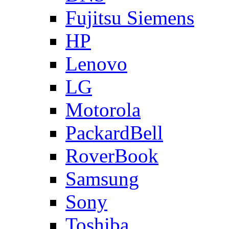
Fujitsu Siemens
HP
Lenovo
LG
Motorola
PackardBell
RoverBook
Samsung
Sony
Toshiba