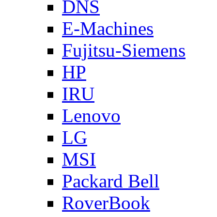
DNS
E-Machines
Fujitsu-Siemens
HP
IRU
Lenovo
LG
MSI
Packard Bell
RoverBook