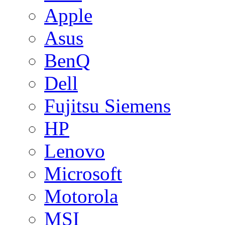
Apple
Asus
BenQ
Dell
Fujitsu Siemens
HP
Lenovo
Microsoft
Motorola
MSI