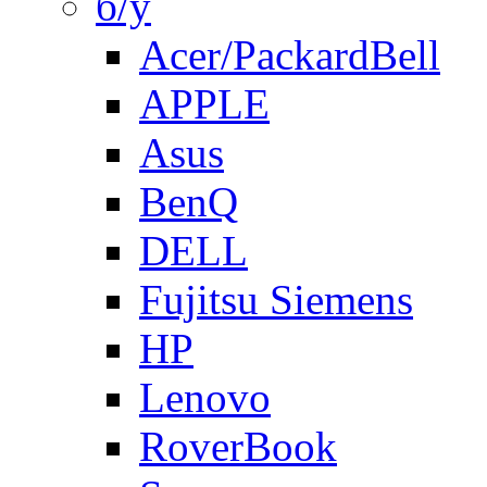
б/у
Acer/PackardBell
APPLE
Asus
BenQ
DELL
Fujitsu Siemens
HP
Lenovo
RoverBook