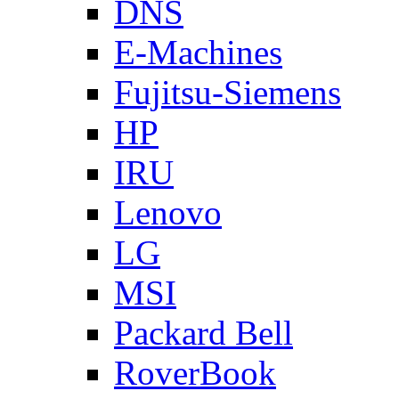
DNS
E-Machines
Fujitsu-Siemens
HP
IRU
Lenovo
LG
MSI
Packard Bell
RoverBook