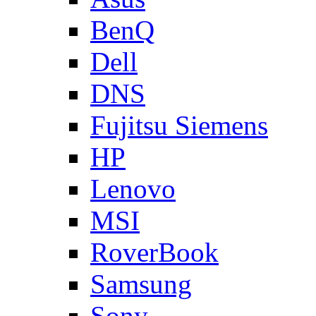
BenQ
Dell
DNS
Fujitsu Siemens
HP
Lenovo
MSI
RoverBook
Samsung
Sony