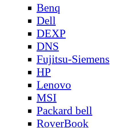
Benq
Dell
DEXP
DNS
Fujitsu-Siemens
HP
Lenovo
MSI
Packard bell
RoverBook