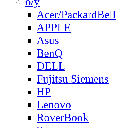
б/у
Acer/PackardBell
APPLE
Asus
BenQ
DELL
Fujitsu Siemens
HP
Lenovo
RoverBook