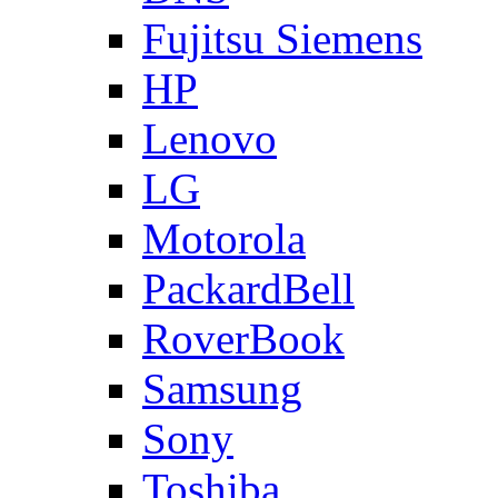
Fujitsu Siemens
HP
Lenovo
LG
Motorola
PackardBell
RoverBook
Samsung
Sony
Toshiba