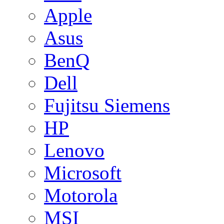
Apple
Asus
BenQ
Dell
Fujitsu Siemens
HP
Lenovo
Microsoft
Motorola
MSI