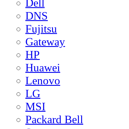
Dell
DNS
Fujitsu
Gateway
HP
Huawei
Lenovo
LG
MSI
Packard Bell