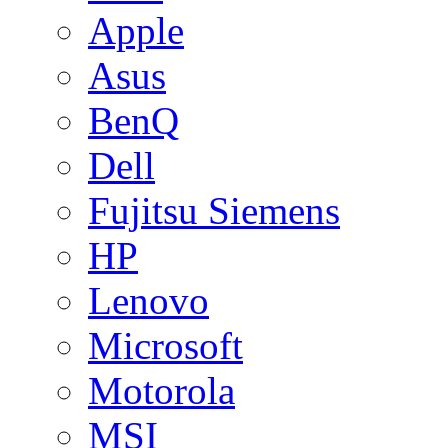
Apple
Asus
BenQ
Dell
Fujitsu Siemens
HP
Lenovo
Microsoft
Motorola
MSI