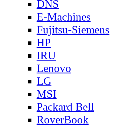
DNS
E-Machines
Fujitsu-Siemens
HP
IRU
Lenovo
LG
MSI
Packard Bell
RoverBook