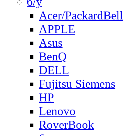
б/у
Acer/PackardBell
APPLE
Asus
BenQ
DELL
Fujitsu Siemens
HP
Lenovo
RoverBook