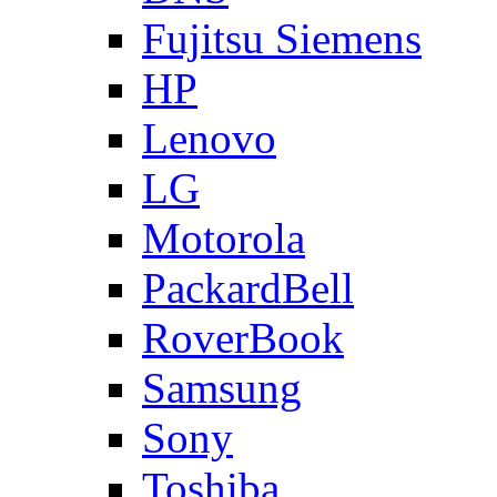
Fujitsu Siemens
HP
Lenovo
LG
Motorola
PackardBell
RoverBook
Samsung
Sony
Toshiba