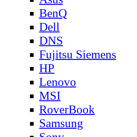
BenQ
Dell
DNS
Fujitsu Siemens
HP
Lenovo
MSI
RoverBook
Samsung
Sony