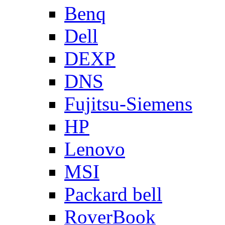
Benq
Dell
DEXP
DNS
Fujitsu-Siemens
HP
Lenovo
MSI
Packard bell
RoverBook