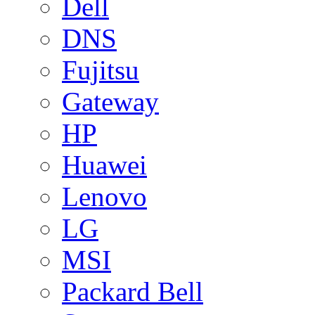
Dell
DNS
Fujitsu
Gateway
HP
Huawei
Lenovo
LG
MSI
Packard Bell