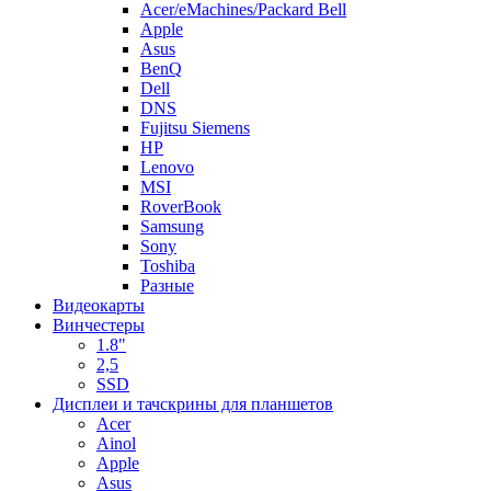
Acer/eMachines/Packard Bell
Apple
Asus
BenQ
Dell
DNS
Fujitsu Siemens
HP
Lenovo
MSI
RoverBook
Samsung
Sony
Toshiba
Разные
Видеокарты
Винчестеры
1.8"
2,5
SSD
Дисплеи и тачскрины для планшетов
Acer
Ainol
Apple
Asus