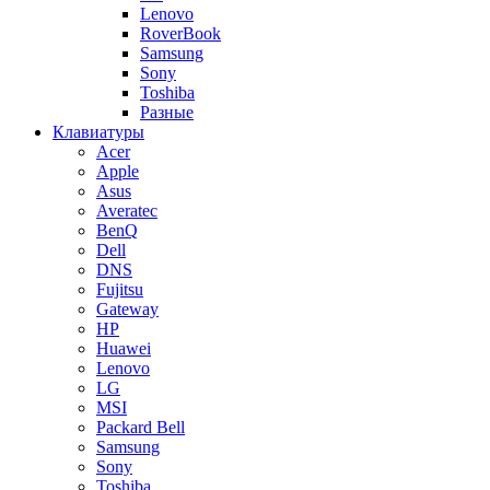
Lenovo
RoverBook
Samsung
Sony
Toshiba
Разные
Клавиатуры
Acer
Apple
Asus
Averatec
BenQ
Dell
DNS
Fujitsu
Gateway
HP
Huawei
Lenovo
LG
MSI
Packard Bell
Samsung
Sony
Toshiba