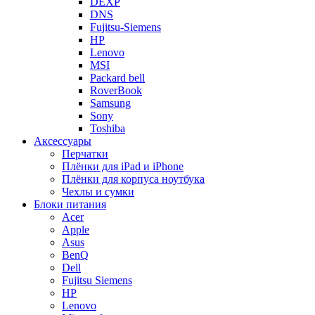
DEXP
DNS
Fujitsu-Siemens
HP
Lenovo
MSI
Packard bell
RoverBook
Samsung
Sony
Toshiba
Аксессуары
Перчатки
Плёнки для iPad и iPhone
Плёнки для корпуса ноутбука
Чехлы и сумки
Блоки питания
Acer
Apple
Asus
BenQ
Dell
Fujitsu Siemens
HP
Lenovo