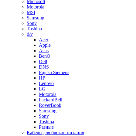
Microsoft
Motorola
MSI
Samsung
Sony
Toshiba
б/у
Acer
Apple
Asus
BenQ
Dell
DNS
Fujitsu Siemens
HP
Lenovo
LG
Motorola
PackardBell
RoverBook
Samsung
Sony
Toshiba
Разные
Кабели для блоков питания