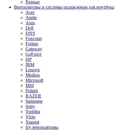
Разные
Вентиляторы и системы охлаждения для ноутбука
Acer
Apple
Asus
Dell
DNS
Foxconn
Fujitsu
Gateway
GeForce
HP
IBM
Lenovo
Medion
Microsoft
MSI
Polaris
RAZER
Samsung
Sony
Toshiba
Vizio
Xiaomi
б/у вентиляторы