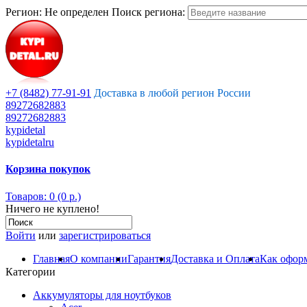
Регион:
Не определен
Поиск региона:
+7 (8482) 77-91-91
Доставка в любой регион России
89272682883
89272682883
kypidetal
kypidetalru
Корзина покупок
Товаров: 0 (0 р.)
Ничего не куплено!
Войти
или
зарегистрироваться
Главная
О компании
Гарантия
Доставка и Оплата
Как оформ
Категории
Аккумуляторы для ноутбуков