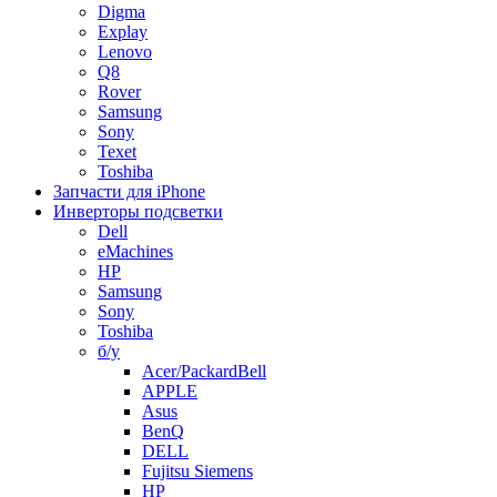
Digma
Explay
Lenovo
Q8
Rover
Samsung
Sony
Texet
Toshiba
Запчасти для iPhone
Инверторы подсветки
Dell
eMachines
HP
Samsung
Sony
Toshiba
б/у
Acer/PackardBell
APPLE
Asus
BenQ
DELL
Fujitsu Siemens
HP