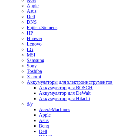
Acer
Apple
Asus
Dell
DNS
Fujitsu-Siemens
HP
Huawei
Lenovo
LG
MSI
Samsung
Sony
Toshiba
Xiaomi
Аккумуляторы для электроинструментов
Аккумулятор для BOSCH
Аккумулятор для DeWalt
Аккумулятор для Hitachi
б/у
Acer/eMachines
Apple
Asus
Benq
Dell