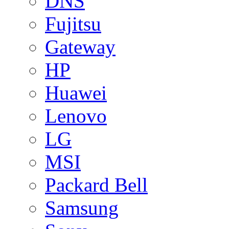
DNS
Fujitsu
Gateway
HP
Huawei
Lenovo
LG
MSI
Packard Bell
Samsung