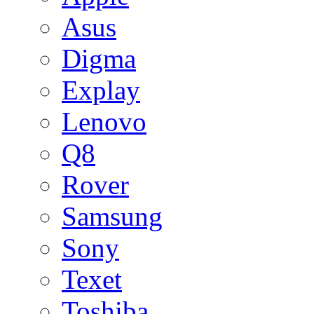
Asus
Digma
Explay
Lenovo
Q8
Rover
Samsung
Sony
Texet
Toshiba