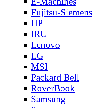
E-Machines
Fujitsu-Siemens
HP
IRU
Lenovo
LG
MSI
Packard Bell
RoverBook
Samsung