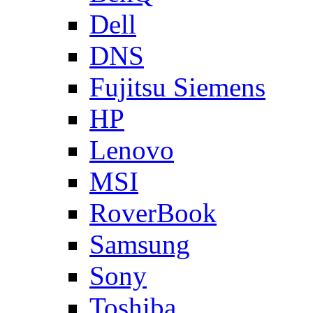
Dell
DNS
Fujitsu Siemens
HP
Lenovo
MSI
RoverBook
Samsung
Sony
Toshiba