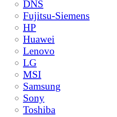
DNS
Fujitsu-Siemens
HP
Huawei
Lenovo
LG
MSI
Samsung
Sony
Toshiba