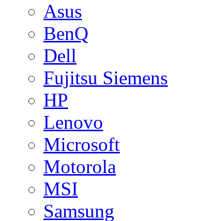
Asus
BenQ
Dell
Fujitsu Siemens
HP
Lenovo
Microsoft
Motorola
MSI
Samsung