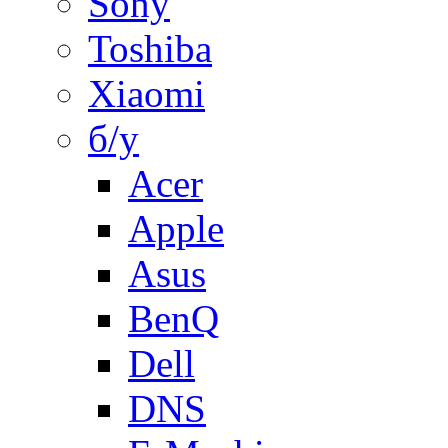
Sony
Toshiba
Xiaomi
б/у
Acer
Apple
Asus
BenQ
Dell
DNS