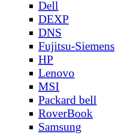
Dell
DEXP
DNS
Fujitsu-Siemens
HP
Lenovo
MSI
Packard bell
RoverBook
Samsung