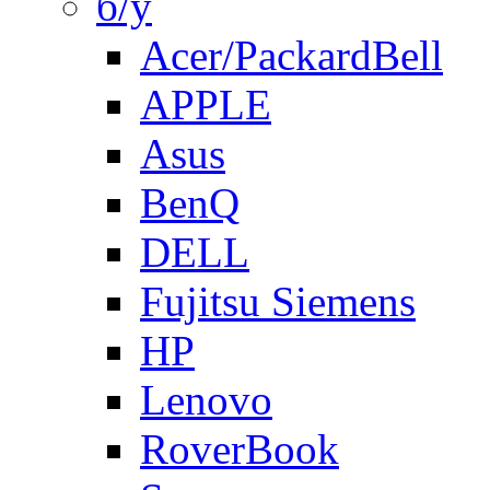
б/у
Acer/PackardBell
APPLE
Asus
BenQ
DELL
Fujitsu Siemens
HP
Lenovo
RoverBook