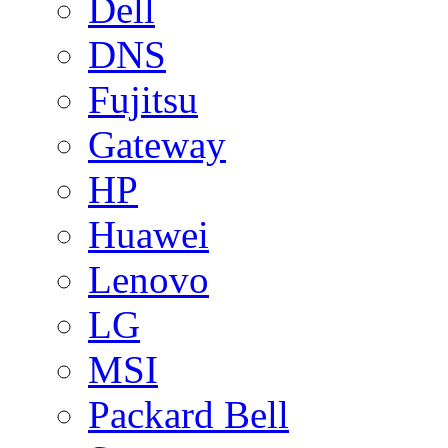
Dell
DNS
Fujitsu
Gateway
HP
Huawei
Lenovo
LG
MSI
Packard Bell