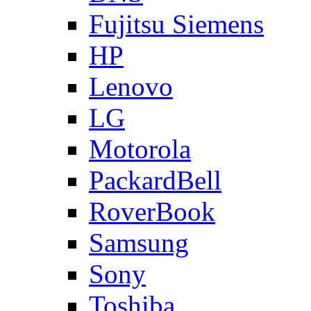
Fujitsu Siemens
HP
Lenovo
LG
Motorola
PackardBell
RoverBook
Samsung
Sony
Toshiba