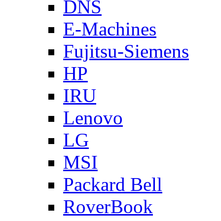
DNS
E-Machines
Fujitsu-Siemens
HP
IRU
Lenovo
LG
MSI
Packard Bell
RoverBook