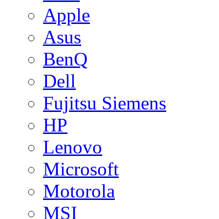
Apple
Asus
BenQ
Dell
Fujitsu Siemens
HP
Lenovo
Microsoft
Motorola
MSI