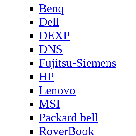
Benq
Dell
DEXP
DNS
Fujitsu-Siemens
HP
Lenovo
MSI
Packard bell
RoverBook