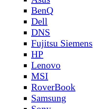
BenQ
Dell
DNS
Fujitsu Siemens
HP
Lenovo
MSI
RoverBook
Samsung
Sony