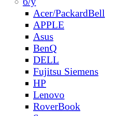
б/у
Acer/PackardBell
APPLE
Asus
BenQ
DELL
Fujitsu Siemens
HP
Lenovo
RoverBook