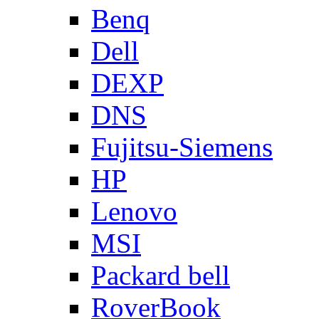
Benq
Dell
DEXP
DNS
Fujitsu-Siemens
HP
Lenovo
MSI
Packard bell
RoverBook