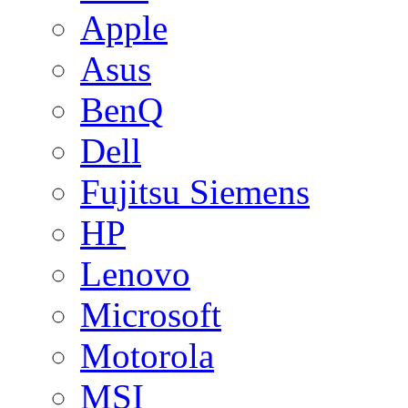
Apple
Asus
BenQ
Dell
Fujitsu Siemens
HP
Lenovo
Microsoft
Motorola
MSI