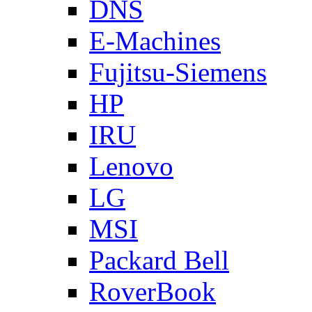
DNS
E-Machines
Fujitsu-Siemens
HP
IRU
Lenovo
LG
MSI
Packard Bell
RoverBook