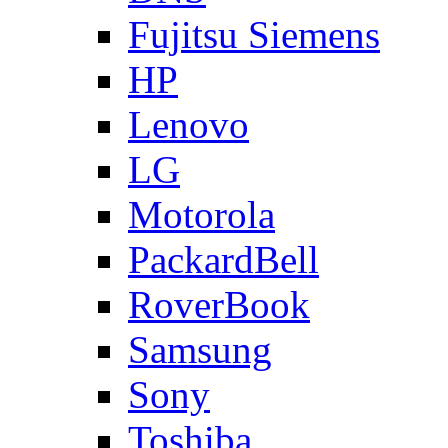
Fujitsu Siemens
HP
Lenovo
LG
Motorola
PackardBell
RoverBook
Samsung
Sony
Toshiba