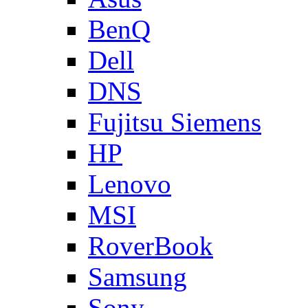
BenQ
Dell
DNS
Fujitsu Siemens
HP
Lenovo
MSI
RoverBook
Samsung
Sony