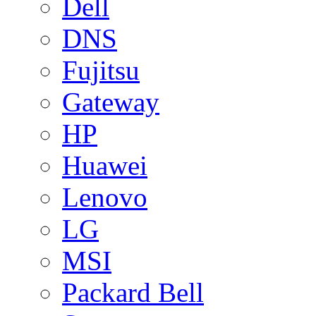
Dell
DNS
Fujitsu
Gateway
HP
Huawei
Lenovo
LG
MSI
Packard Bell