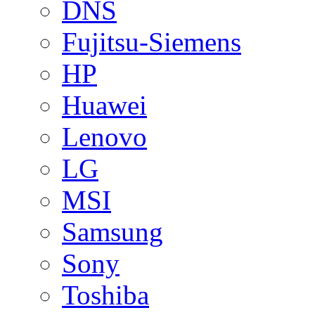
DNS
Fujitsu-Siemens
HP
Huawei
Lenovo
LG
MSI
Samsung
Sony
Toshiba