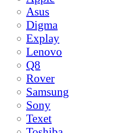
Asus
Digma
Explay
Lenovo
Q8
Rover
Samsung
Sony
Texet
Toshiba