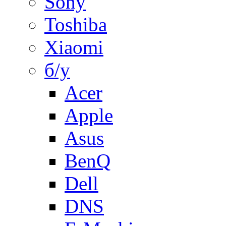
Sony
Toshiba
Xiaomi
б/у
Acer
Apple
Asus
BenQ
Dell
DNS