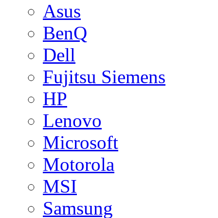
Asus
BenQ
Dell
Fujitsu Siemens
HP
Lenovo
Microsoft
Motorola
MSI
Samsung