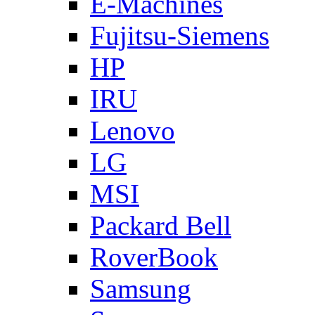
E-Machines
Fujitsu-Siemens
HP
IRU
Lenovo
LG
MSI
Packard Bell
RoverBook
Samsung