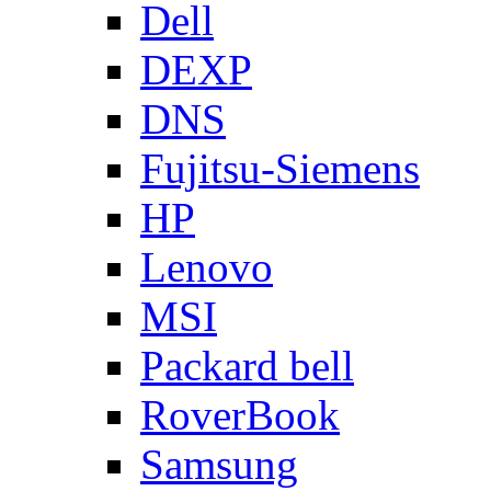
Dell
DEXP
DNS
Fujitsu-Siemens
HP
Lenovo
MSI
Packard bell
RoverBook
Samsung