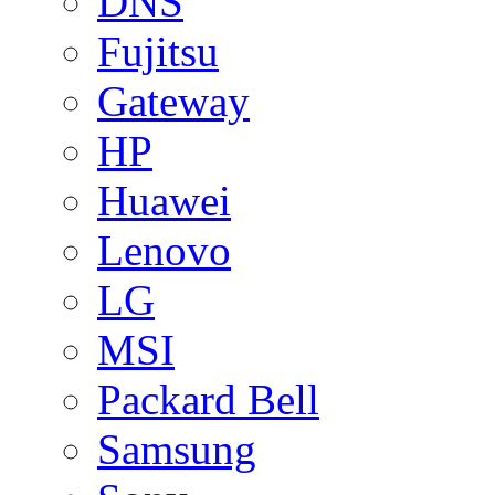
DNS
Fujitsu
Gateway
HP
Huawei
Lenovo
LG
MSI
Packard Bell
Samsung