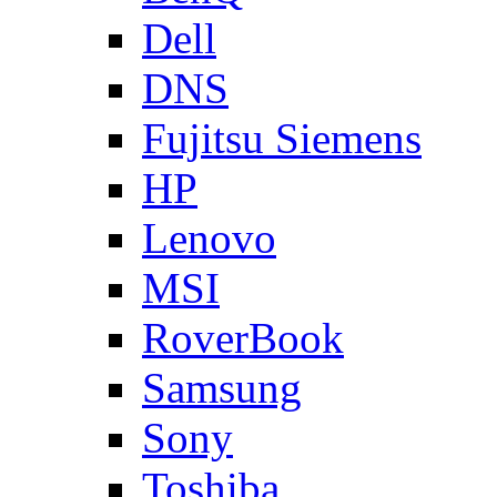
Dell
DNS
Fujitsu Siemens
HP
Lenovo
MSI
RoverBook
Samsung
Sony
Toshiba