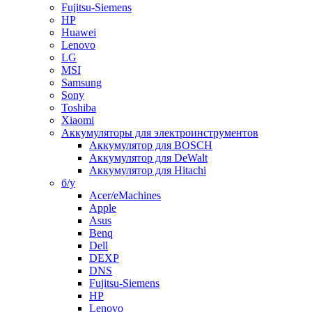
Fujitsu-Siemens
HP
Huawei
Lenovo
LG
MSI
Samsung
Sony
Toshiba
Xiaomi
Аккумуляторы для электроинструментов
Аккумулятор для BOSCH
Аккумулятор для DeWalt
Аккумулятор для Hitachi
б/у
Acer/eMachines
Apple
Asus
Benq
Dell
DEXP
DNS
Fujitsu-Siemens
HP
Lenovo