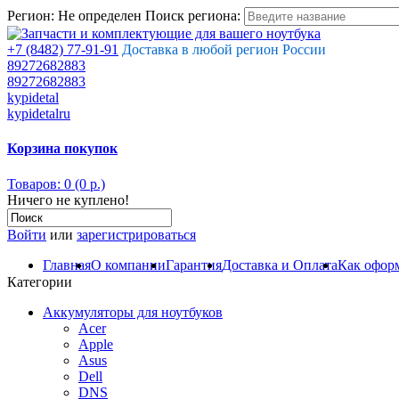
Регион:
Не определен
Поиск региона:
+7 (8482) 77-91-91
Доставка в любой регион России
89272682883
89272682883
kypidetal
kypidetalru
Корзина покупок
Товаров: 0 (0 р.)
Ничего не куплено!
Войти
или
зарегистрироваться
Главная
О компании
Гарантия
Доставка и Оплата
Как оформ
Категории
Аккумуляторы для ноутбуков
Acer
Apple
Asus
Dell
DNS