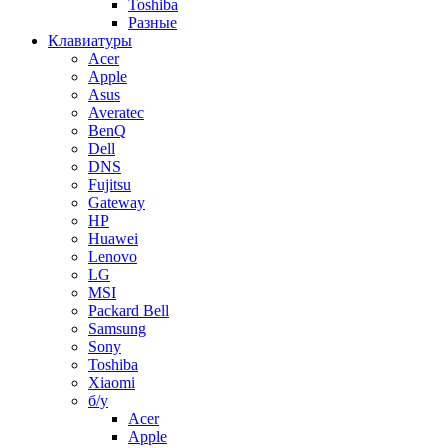
Toshiba
Разные
Клавиатуры
Acer
Apple
Asus
Averatec
BenQ
Dell
DNS
Fujitsu
Gateway
HP
Huawei
Lenovo
LG
MSI
Packard Bell
Samsung
Sony
Toshiba
Xiaomi
б/у
Acer
Apple