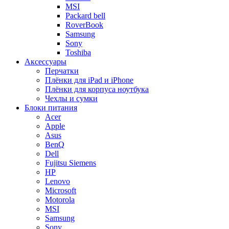
MSI
Packard bell
RoverBook
Samsung
Sony
Toshiba
Аксессуары
Перчатки
Плёнки для iPad и iPhone
Плёнки для корпуса ноутбука
Чехлы и сумки
Блоки питания
Acer
Apple
Asus
BenQ
Dell
Fujitsu Siemens
HP
Lenovo
Microsoft
Motorola
MSI
Samsung
Sony