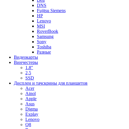
Dell
DNS
Fujitsu Siemens
HP
Lenovo
MSI
RoverBook
Samsung
Sony
Toshiba
Разные
Видеокарты
Винчестеры
1.8"
2,5
SSD
Дисплеи и тачскрины для планшетов
Acer
Ainol
Apple
Asus
Digma
Explay
Lenovo
Q8