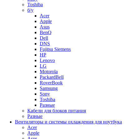
Toshiba
б/у
Acer
Apple
Asus
BenQ
Dell
DNS
Fujitsu Siemens
HP
Lenovo
LG
Motorola
PackardBell
RoverBook
Samsung
Sony
Toshiba
Разные
Кабели для блоков питания
Разные
Вентиляторы и системы охлаждения для ноутбука
Acer
Apple
Asus