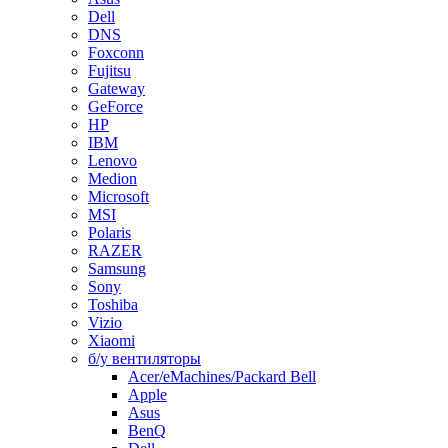
Dell
DNS
Foxconn
Fujitsu
Gateway
GeForce
HP
IBM
Lenovo
Medion
Microsoft
MSI
Polaris
RAZER
Samsung
Sony
Toshiba
Vizio
Xiaomi
б/у вентиляторы
Acer/eMachines/Packard Bell
Apple
Asus
BenQ