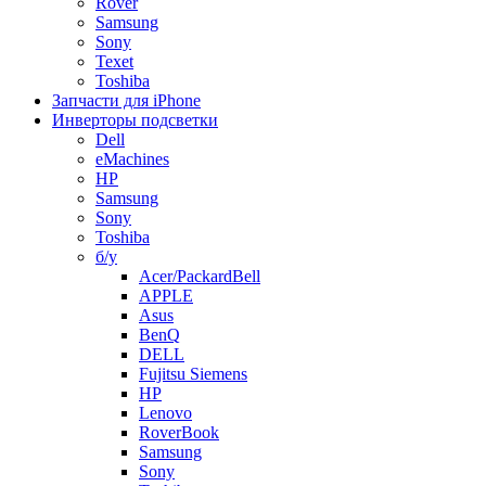
Rover
Samsung
Sony
Texet
Toshiba
Запчасти для iPhone
Инверторы подсветки
Dell
eMachines
HP
Samsung
Sony
Toshiba
б/у
Acer/PackardBell
APPLE
Asus
BenQ
DELL
Fujitsu Siemens
HP
Lenovo
RoverBook
Samsung
Sony