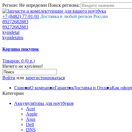
Регион:
Не определен
Поиск региона:
+7 (8482) 77-91-91
Доставка в любой регион России
89272682883
89272682883
kypidetal
kypidetalru
Корзина покупок
Товаров: 0 (0 р.)
Ничего не куплено!
Войти
или
зарегистрироваться
Главная
О компании
Гарантия
Доставка и Оплата
Как оформ
Категории
Аккумуляторы для ноутбуков
Acer
Apple
Asus
Dell
DNS