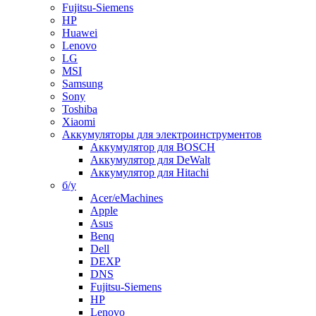
Fujitsu-Siemens
HP
Huawei
Lenovo
LG
MSI
Samsung
Sony
Toshiba
Xiaomi
Аккумуляторы для электроинструментов
Аккумулятор для BOSCH
Аккумулятор для DeWalt
Аккумулятор для Hitachi
б/у
Acer/eMachines
Apple
Asus
Benq
Dell
DEXP
DNS
Fujitsu-Siemens
HP
Lenovo