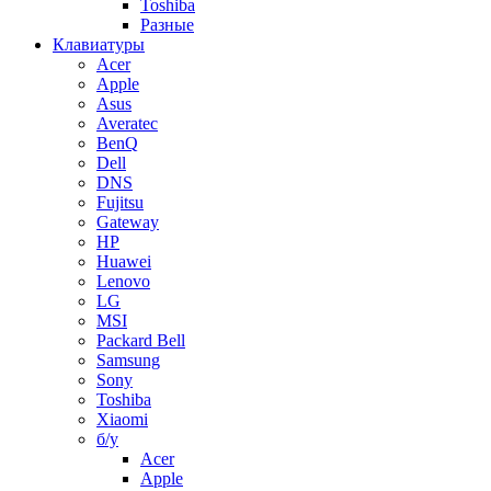
Toshiba
Разные
Клавиатуры
Acer
Apple
Asus
Averatec
BenQ
Dell
DNS
Fujitsu
Gateway
HP
Huawei
Lenovo
LG
MSI
Packard Bell
Samsung
Sony
Toshiba
Xiaomi
б/у
Acer
Apple