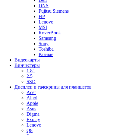
Dell
DNS
Fujitsu Siemens
HP
Lenovo
MSI
RoverBook
Samsung
Sony
Toshiba
Разные
Видеокарты
Винчестеры
1.8"
2,5
SSD
Дисплеи и тачскрины для планшетов
Acer
Ainol
Apple
Asus
Digma
Explay
Lenovo
Q8