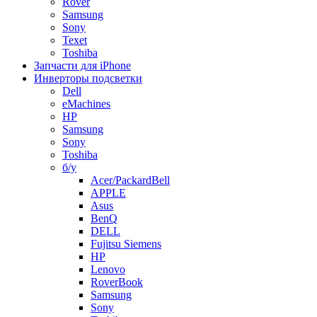
Rover
Samsung
Sony
Texet
Toshiba
Запчасти для iPhone
Инверторы подсветки
Dell
eMachines
HP
Samsung
Sony
Toshiba
б/у
Acer/PackardBell
APPLE
Asus
BenQ
DELL
Fujitsu Siemens
HP
Lenovo
RoverBook
Samsung
Sony