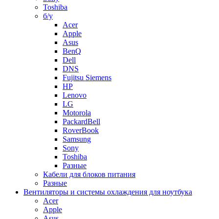
Toshiba
б/у
Acer
Apple
Asus
BenQ
Dell
DNS
Fujitsu Siemens
HP
Lenovo
LG
Motorola
PackardBell
RoverBook
Samsung
Sony
Toshiba
Разные
Кабели для блоков питания
Разные
Вентиляторы и системы охлаждения для ноутбука
Acer
Apple
Asus