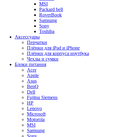
MSI
Packard bell
RoverBook
Samsung
Sony
Toshiba
Аксессуары
Перчатки
Плёнки для iPad и iPhone
Плёнки для корпуса ноутбука
Чехлы и сумки
Блоки питания
Acer
Apple
Asus
BenQ
Dell
Fujitsu Siemens
HP
Lenovo
Microsoft
Motorola
MSI
Samsung
Sony