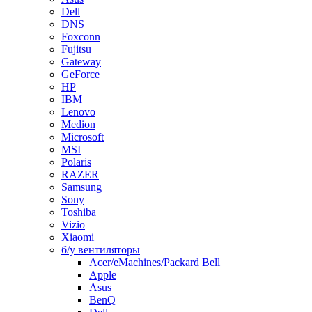
Dell
DNS
Foxconn
Fujitsu
Gateway
GeForce
HP
IBM
Lenovo
Medion
Microsoft
MSI
Polaris
RAZER
Samsung
Sony
Toshiba
Vizio
Xiaomi
б/у вентиляторы
Acer/eMachines/Packard Bell
Apple
Asus
BenQ