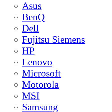
Asus
BenQ
Dell
Fujitsu Siemens
HP
Lenovo
Microsoft
Motorola
MSI
Samsung