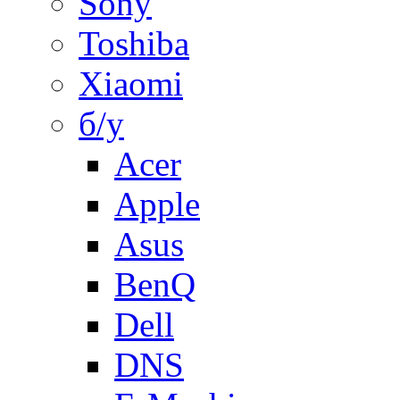
Sony
Toshiba
Xiaomi
б/у
Acer
Apple
Asus
BenQ
Dell
DNS