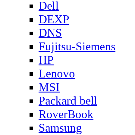
Dell
DEXP
DNS
Fujitsu-Siemens
HP
Lenovo
MSI
Packard bell
RoverBook
Samsung