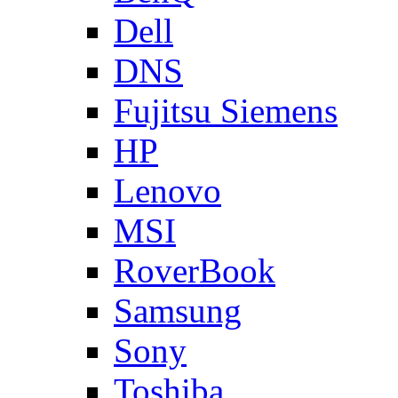
Dell
DNS
Fujitsu Siemens
HP
Lenovo
MSI
RoverBook
Samsung
Sony
Toshiba