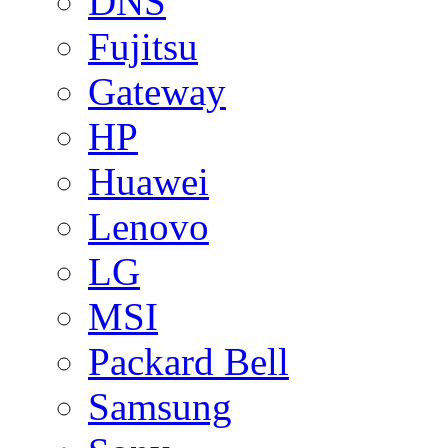
DNS
Fujitsu
Gateway
HP
Huawei
Lenovo
LG
MSI
Packard Bell
Samsung