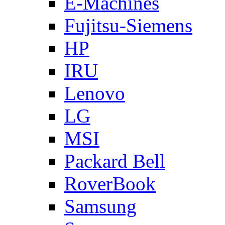
E-Machines
Fujitsu-Siemens
HP
IRU
Lenovo
LG
MSI
Packard Bell
RoverBook
Samsung