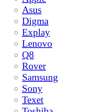
Asus
Digma
Explay
Lenovo
Q8
Rover
Samsung
Sony
Texet
Toshiba