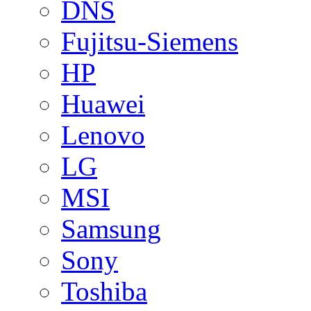
DNS
Fujitsu-Siemens
HP
Huawei
Lenovo
LG
MSI
Samsung
Sony
Toshiba