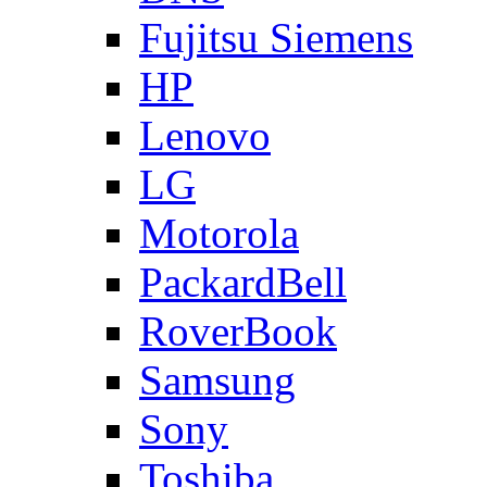
Fujitsu Siemens
HP
Lenovo
LG
Motorola
PackardBell
RoverBook
Samsung
Sony
Toshiba