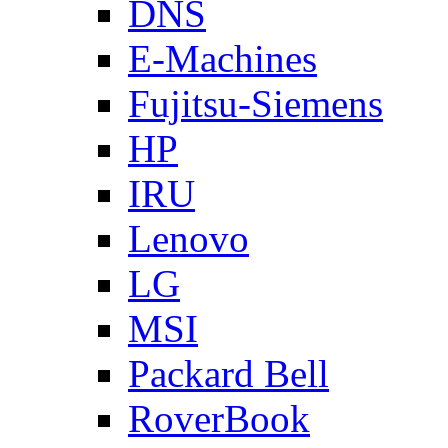
DNS
E-Machines
Fujitsu-Siemens
HP
IRU
Lenovo
LG
MSI
Packard Bell
RoverBook