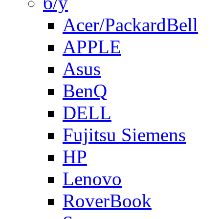
б/у
Acer/PackardBell
APPLE
Asus
BenQ
DELL
Fujitsu Siemens
HP
Lenovo
RoverBook