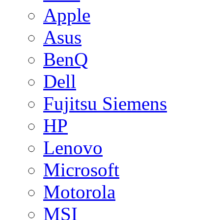
Apple
Asus
BenQ
Dell
Fujitsu Siemens
HP
Lenovo
Microsoft
Motorola
MSI