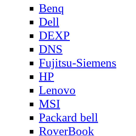
Benq
Dell
DEXP
DNS
Fujitsu-Siemens
HP
Lenovo
MSI
Packard bell
RoverBook