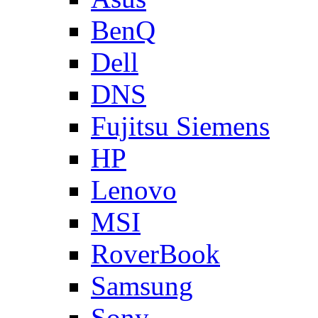
BenQ
Dell
DNS
Fujitsu Siemens
HP
Lenovo
MSI
RoverBook
Samsung
Sony