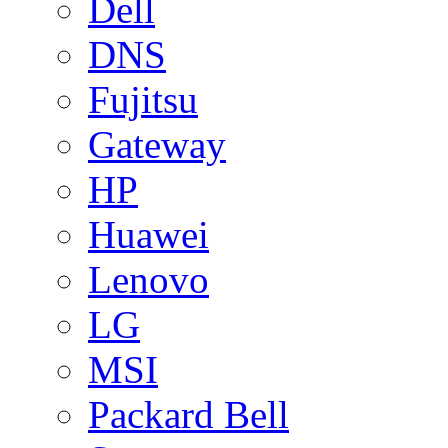
Dell
DNS
Fujitsu
Gateway
HP
Huawei
Lenovo
LG
MSI
Packard Bell