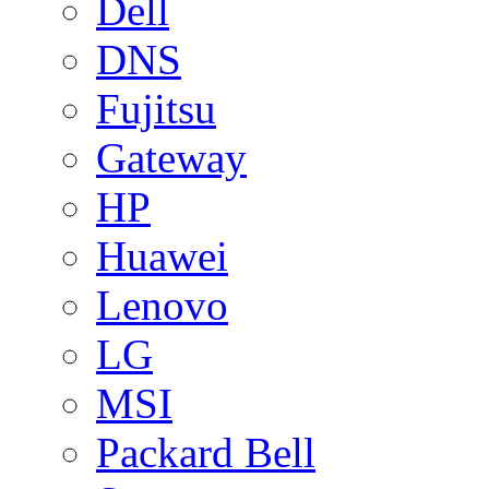
Dell
DNS
Fujitsu
Gateway
HP
Huawei
Lenovo
LG
MSI
Packard Bell