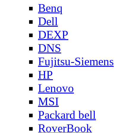
Benq
Dell
DEXP
DNS
Fujitsu-Siemens
HP
Lenovo
MSI
Packard bell
RoverBook