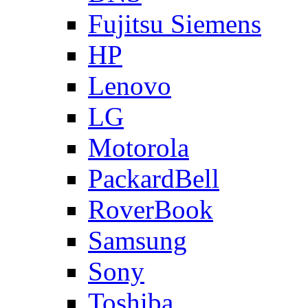
Fujitsu Siemens
HP
Lenovo
LG
Motorola
PackardBell
RoverBook
Samsung
Sony
Toshiba