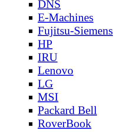
DNS
E-Machines
Fujitsu-Siemens
HP
IRU
Lenovo
LG
MSI
Packard Bell
RoverBook