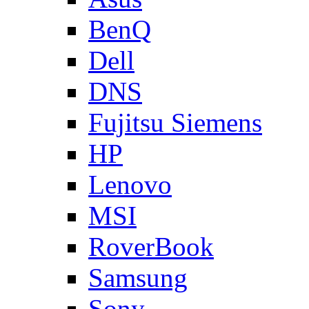
BenQ
Dell
DNS
Fujitsu Siemens
HP
Lenovo
MSI
RoverBook
Samsung
Sony