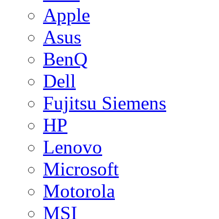
Apple
Asus
BenQ
Dell
Fujitsu Siemens
HP
Lenovo
Microsoft
Motorola
MSI