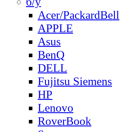
б/у
Acer/PackardBell
APPLE
Asus
BenQ
DELL
Fujitsu Siemens
HP
Lenovo
RoverBook