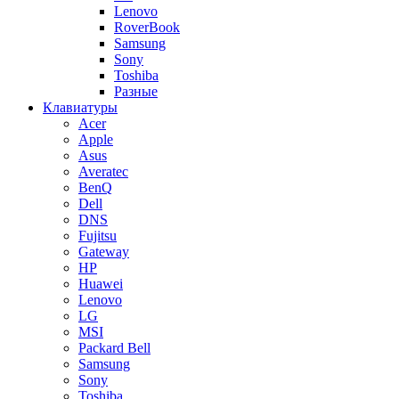
Lenovo
RoverBook
Samsung
Sony
Toshiba
Разные
Клавиатуры
Acer
Apple
Asus
Averatec
BenQ
Dell
DNS
Fujitsu
Gateway
HP
Huawei
Lenovo
LG
MSI
Packard Bell
Samsung
Sony
Toshiba