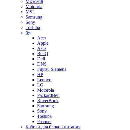
Microsoft
Motorola
MSI
Samsung
Sony
Toshiba
б/у
Acer
Apple
Asus
BenQ
Dell
DNS
Fujitsu Siemens
HP
Lenovo
LG
Motorola
PackardBell
RoverBook
Samsung
Sony
Toshiba
Разные
Кабели для блоков питания