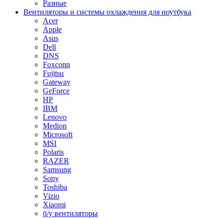
Разные
Вентиляторы и системы охлаждения для ноутбука
Acer
Apple
Asus
Dell
DNS
Foxconn
Fujitsu
Gateway
GeForce
HP
IBM
Lenovo
Medion
Microsoft
MSI
Polaris
RAZER
Samsung
Sony
Toshiba
Vizio
Xiaomi
б/у вентиляторы