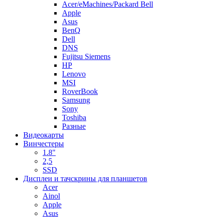
Acer/eMachines/Packard Bell
Apple
Asus
BenQ
Dell
DNS
Fujitsu Siemens
HP
Lenovo
MSI
RoverBook
Samsung
Sony
Toshiba
Разные
Видеокарты
Винчестеры
1.8"
2,5
SSD
Дисплеи и тачскрины для планшетов
Acer
Ainol
Apple
Asus