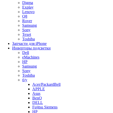
Digma
Explay
Lenovo
Q8
Rover
Samsung
Sony
Texet
Toshiba
Запчасти для iPhone
Инверторы подсветки
Dell
eMachines
HP
Samsung
Sony
Toshiba
б/у
Acer/PackardBell
APPLE
Asus
BenQ
DELL
Fujitsu Siemens
HP