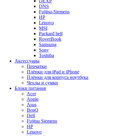
DEXP
DNS
Fujitsu-Siemens
HP
Lenovo
MSI
Packard bell
RoverBook
Samsung
Sony
Toshiba
Аксессуары
Перчатки
Плёнки для iPad и iPhone
Плёнки для корпуса ноутбука
Чехлы и сумки
Блоки питания
Acer
Apple
Asus
BenQ
Dell
Fujitsu Siemens
HP
Lenovo