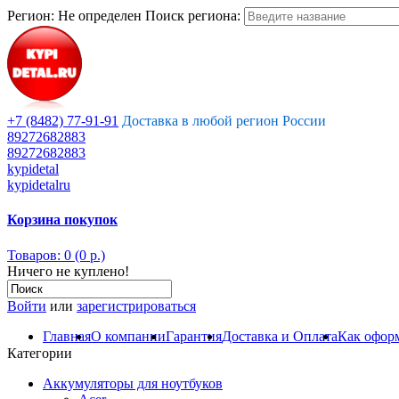
Регион:
Не определен
Поиск региона:
+7 (8482) 77-91-91
Доставка в любой регион России
89272682883
89272682883
kypidetal
kypidetalru
Корзина покупок
Товаров: 0 (0 р.)
Ничего не куплено!
Войти
или
зарегистрироваться
Главная
О компании
Гарантия
Доставка и Оплата
Как оформ
Категории
Аккумуляторы для ноутбуков