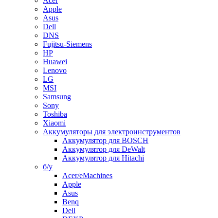
Acer
Apple
Asus
Dell
DNS
Fujitsu-Siemens
HP
Huawei
Lenovo
LG
MSI
Samsung
Sony
Toshiba
Xiaomi
Аккумуляторы для электроинструментов
Аккумулятор для BOSCH
Аккумулятор для DeWalt
Аккумулятор для Hitachi
б/у
Acer/eMachines
Apple
Asus
Benq
Dell