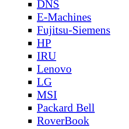
DNS
E-Machines
Fujitsu-Siemens
HP
IRU
Lenovo
LG
MSI
Packard Bell
RoverBook