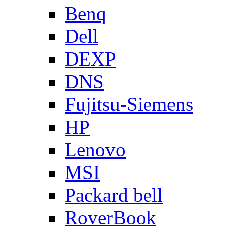
Benq
Dell
DEXP
DNS
Fujitsu-Siemens
HP
Lenovo
MSI
Packard bell
RoverBook