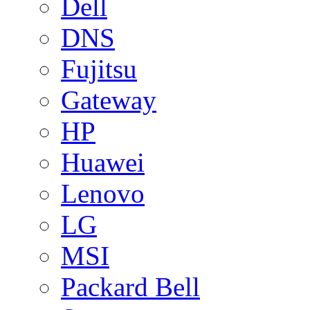
Dell
DNS
Fujitsu
Gateway
HP
Huawei
Lenovo
LG
MSI
Packard Bell