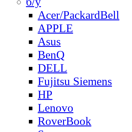
б/у
Acer/PackardBell
APPLE
Asus
BenQ
DELL
Fujitsu Siemens
HP
Lenovo
RoverBook