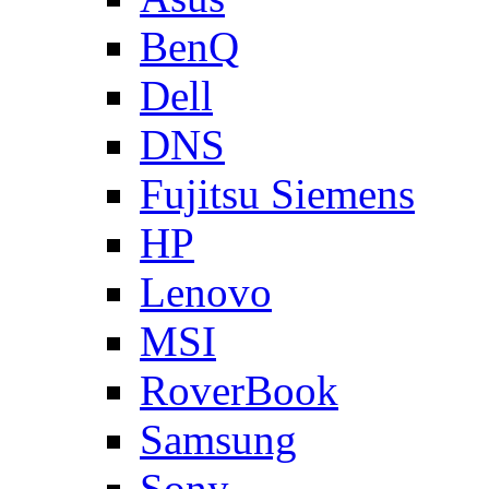
BenQ
Dell
DNS
Fujitsu Siemens
HP
Lenovo
MSI
RoverBook
Samsung
Sony