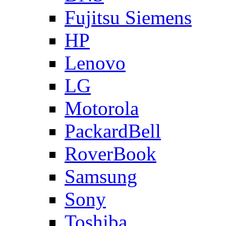
Fujitsu Siemens
HP
Lenovo
LG
Motorola
PackardBell
RoverBook
Samsung
Sony
Toshiba