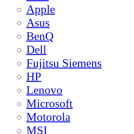
Apple
Asus
BenQ
Dell
Fujitsu Siemens
HP
Lenovo
Microsoft
Motorola
MSI