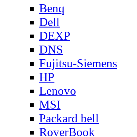
Benq
Dell
DEXP
DNS
Fujitsu-Siemens
HP
Lenovo
MSI
Packard bell
RoverBook