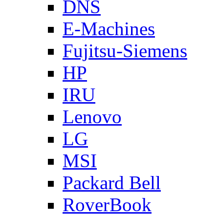
DNS
E-Machines
Fujitsu-Siemens
HP
IRU
Lenovo
LG
MSI
Packard Bell
RoverBook