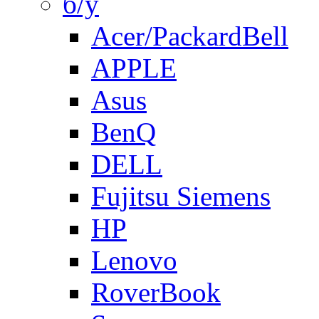
б/у
Acer/PackardBell
APPLE
Asus
BenQ
DELL
Fujitsu Siemens
HP
Lenovo
RoverBook