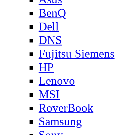
BenQ
Dell
DNS
Fujitsu Siemens
HP
Lenovo
MSI
RoverBook
Samsung
Sony