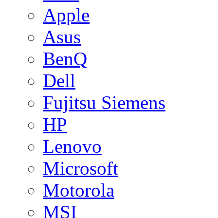
Apple
Asus
BenQ
Dell
Fujitsu Siemens
HP
Lenovo
Microsoft
Motorola
MSI