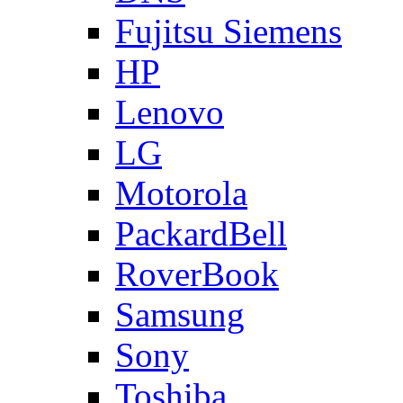
Fujitsu Siemens
HP
Lenovo
LG
Motorola
PackardBell
RoverBook
Samsung
Sony
Toshiba