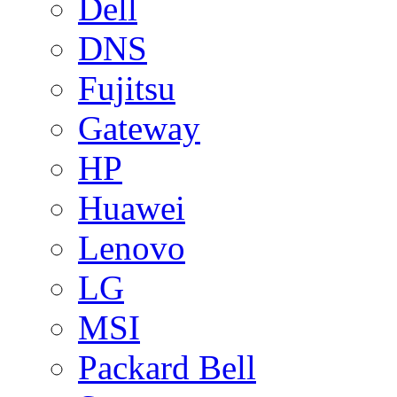
Dell
DNS
Fujitsu
Gateway
HP
Huawei
Lenovo
LG
MSI
Packard Bell