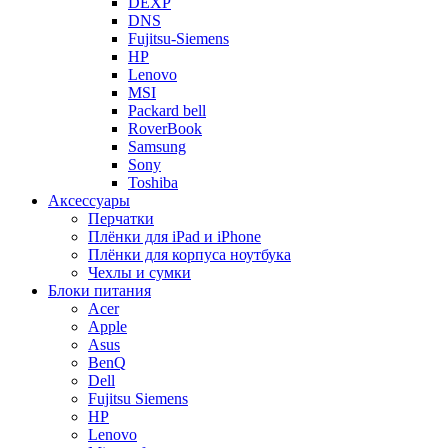
DEXP
DNS
Fujitsu-Siemens
HP
Lenovo
MSI
Packard bell
RoverBook
Samsung
Sony
Toshiba
Аксессуары
Перчатки
Плёнки для iPad и iPhone
Плёнки для корпуса ноутбука
Чехлы и сумки
Блоки питания
Acer
Apple
Asus
BenQ
Dell
Fujitsu Siemens
HP
Lenovo