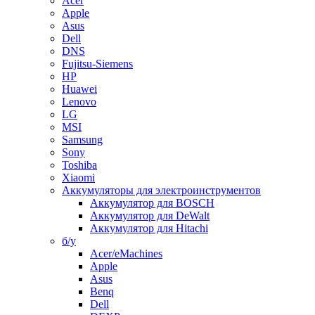
Acer
Apple
Asus
Dell
DNS
Fujitsu-Siemens
HP
Huawei
Lenovo
LG
MSI
Samsung
Sony
Toshiba
Xiaomi
Аккумуляторы для электроинструментов
Аккумулятор для BOSCH
Аккумулятор для DeWalt
Аккумулятор для Hitachi
б/у
Acer/eMachines
Apple
Asus
Benq
Dell