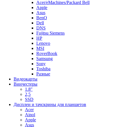
Acer/eMachines/Packard Bell
Apple
Asus
BenQ
Dell
DNS
Fujitsu Siemens
HP
Lenovo
MSI
RoverBook
Samsung
Sony
Toshiba
Разные
Видеокарты
Винчестеры
1.8"
2,5
SSD
Дисплеи и тачскрины для планшетов
Acer
Ainol
Apple
Asus