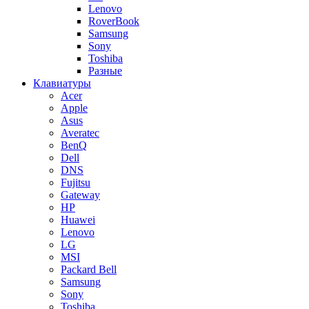
Lenovo
RoverBook
Samsung
Sony
Toshiba
Разные
Клавиатуры
Acer
Apple
Asus
Averatec
BenQ
Dell
DNS
Fujitsu
Gateway
HP
Huawei
Lenovo
LG
MSI
Packard Bell
Samsung
Sony
Toshiba