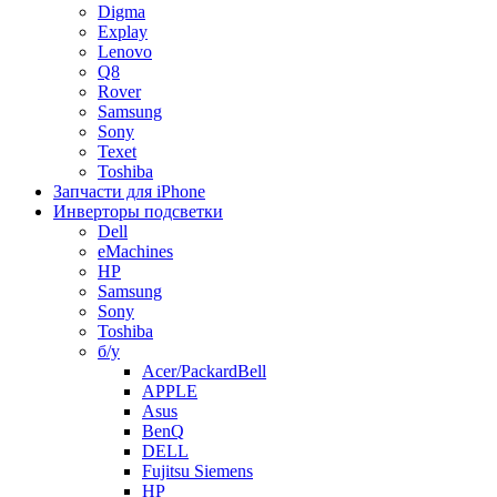
Digma
Explay
Lenovo
Q8
Rover
Samsung
Sony
Texet
Toshiba
Запчасти для iPhone
Инверторы подсветки
Dell
eMachines
HP
Samsung
Sony
Toshiba
б/у
Acer/PackardBell
APPLE
Asus
BenQ
DELL
Fujitsu Siemens
HP