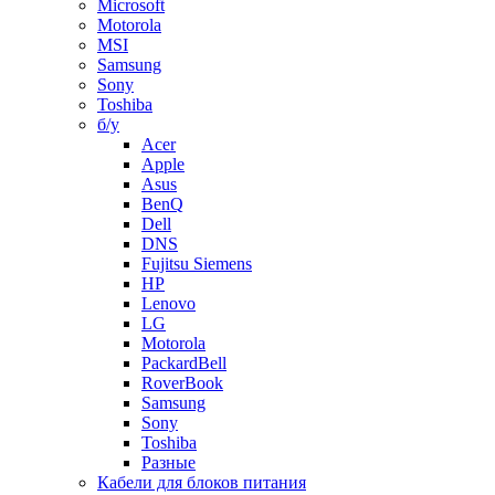
Microsoft
Motorola
MSI
Samsung
Sony
Toshiba
б/у
Acer
Apple
Asus
BenQ
Dell
DNS
Fujitsu Siemens
HP
Lenovo
LG
Motorola
PackardBell
RoverBook
Samsung
Sony
Toshiba
Разные
Кабели для блоков питания