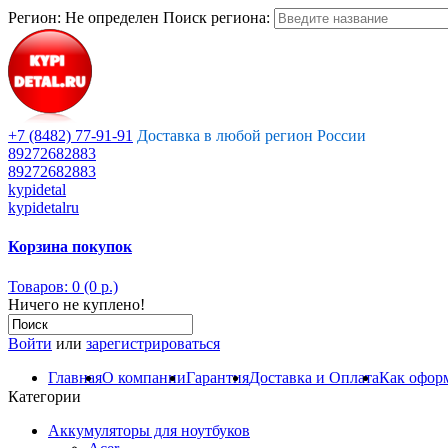
Регион:
Не определен
Поиск региона:
+7 (8482) 77-91-91
Доставка в любой регион России
89272682883
89272682883
kypidetal
kypidetalru
Корзина покупок
Товаров: 0 (0 р.)
Ничего не куплено!
Войти
или
зарегистрироваться
Главная
О компании
Гарантия
Доставка и Оплата
Как оформ
Категории
Аккумуляторы для ноутбуков