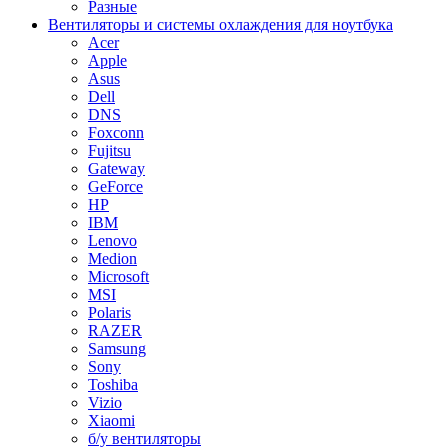
Разные
Вентиляторы и системы охлаждения для ноутбука
Acer
Apple
Asus
Dell
DNS
Foxconn
Fujitsu
Gateway
GeForce
HP
IBM
Lenovo
Medion
Microsoft
MSI
Polaris
RAZER
Samsung
Sony
Toshiba
Vizio
Xiaomi
б/у вентиляторы