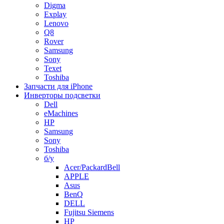
Digma
Explay
Lenovo
Q8
Rover
Samsung
Sony
Texet
Toshiba
Запчасти для iPhone
Инверторы подсветки
Dell
eMachines
HP
Samsung
Sony
Toshiba
б/у
Acer/PackardBell
APPLE
Asus
BenQ
DELL
Fujitsu Siemens
HP