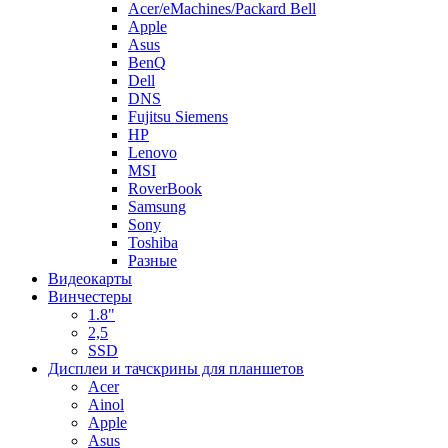
Acer/eMachines/Packard Bell
Apple
Asus
BenQ
Dell
DNS
Fujitsu Siemens
HP
Lenovo
MSI
RoverBook
Samsung
Sony
Toshiba
Разные
Видеокарты
Винчестеры
1.8"
2,5
SSD
Дисплеи и тачскрины для планшетов
Acer
Ainol
Apple
Asus