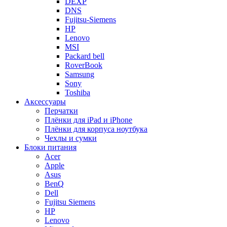
DEXP
DNS
Fujitsu-Siemens
HP
Lenovo
MSI
Packard bell
RoverBook
Samsung
Sony
Toshiba
Аксессуары
Перчатки
Плёнки для iPad и iPhone
Плёнки для корпуса ноутбука
Чехлы и сумки
Блоки питания
Acer
Apple
Asus
BenQ
Dell
Fujitsu Siemens
HP
Lenovo