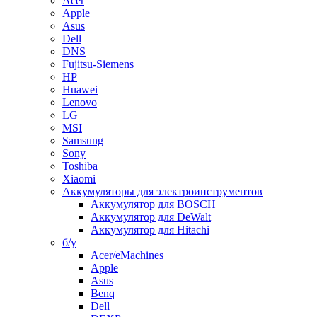
Acer
Apple
Asus
Dell
DNS
Fujitsu-Siemens
HP
Huawei
Lenovo
LG
MSI
Samsung
Sony
Toshiba
Xiaomi
Аккумуляторы для электроинструментов
Аккумулятор для BOSCH
Аккумулятор для DeWalt
Аккумулятор для Hitachi
б/у
Acer/eMachines
Apple
Asus
Benq
Dell