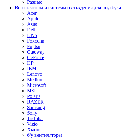
Разные
Вентиляторы и системы охлаждения для ноутбука
Acer
Apple
Asus
Dell
DNS
Foxconn
Fujitsu
Gateway
GeForce
HP
IBM
Lenovo
Medion
Microsoft
MSI
Polaris
RAZER
Samsung
Sony
Toshiba
Vizio
Xiaomi
б/у вентиляторы