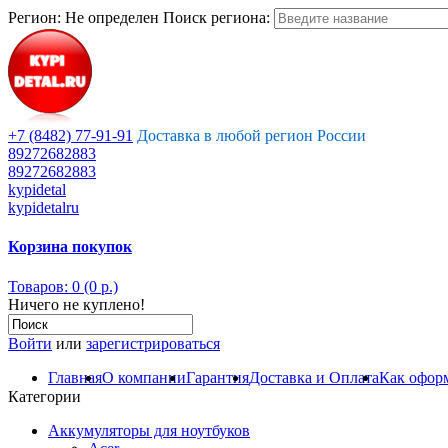
Регион:
Не определен
Поиск региона:
+7 (8482) 77-91-91
Доставка в любой регион России
89272682883
89272682883
kypidetal
kypidetalru
Корзина покупок
Товаров: 0 (0 р.)
Ничего не куплено!
Войти
или
зарегистрироваться
Главная
О компании
Гарантия
Доставка и Оплата
Как оформ
Категории
Аккумуляторы для ноутбуков