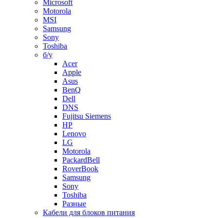
Microsoft
Motorola
MSI
Samsung
Sony
Toshiba
б/у
Acer
Apple
Asus
BenQ
Dell
DNS
Fujitsu Siemens
HP
Lenovo
LG
Motorola
PackardBell
RoverBook
Samsung
Sony
Toshiba
Разные
Кабели для блоков питания