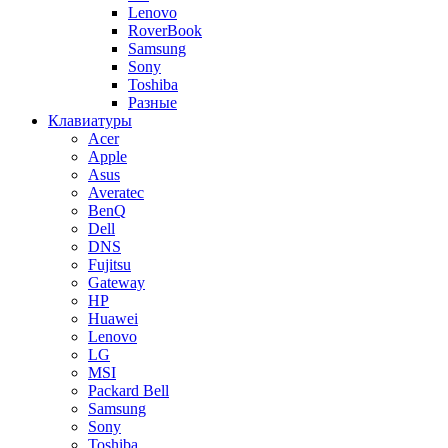
Lenovo
RoverBook
Samsung
Sony
Toshiba
Разные
Клавиатуры
Acer
Apple
Asus
Averatec
BenQ
Dell
DNS
Fujitsu
Gateway
HP
Huawei
Lenovo
LG
MSI
Packard Bell
Samsung
Sony
Toshiba