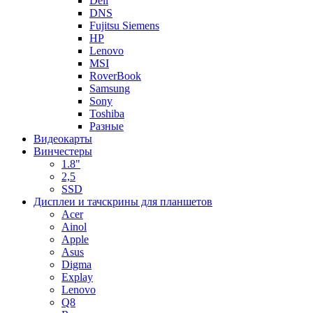
Dell
DNS
Fujitsu Siemens
HP
Lenovo
MSI
RoverBook
Samsung
Sony
Toshiba
Разные
Видеокарты
Винчестеры
1.8"
2,5
SSD
Дисплеи и тачскрины для планшетов
Acer
Ainol
Apple
Asus
Digma
Explay
Lenovo
Q8