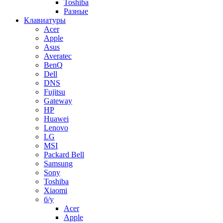
Toshiba
Разные
Клавиатуры
Acer
Apple
Asus
Averatec
BenQ
Dell
DNS
Fujitsu
Gateway
HP
Huawei
Lenovo
LG
MSI
Packard Bell
Samsung
Sony
Toshiba
Xiaomi
б/у
Acer
Apple