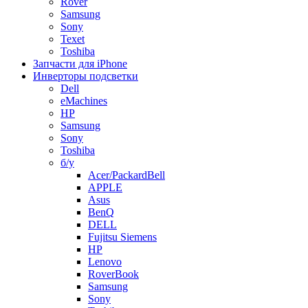
Rover
Samsung
Sony
Texet
Toshiba
Запчасти для iPhone
Инверторы подсветки
Dell
eMachines
HP
Samsung
Sony
Toshiba
б/у
Acer/PackardBell
APPLE
Asus
BenQ
DELL
Fujitsu Siemens
HP
Lenovo
RoverBook
Samsung
Sony