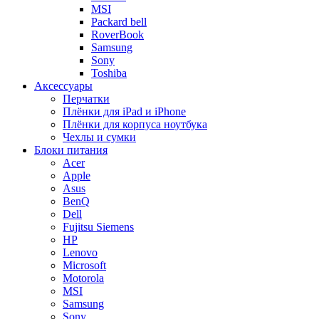
MSI
Packard bell
RoverBook
Samsung
Sony
Toshiba
Аксессуары
Перчатки
Плёнки для iPad и iPhone
Плёнки для корпуса ноутбука
Чехлы и сумки
Блоки питания
Acer
Apple
Asus
BenQ
Dell
Fujitsu Siemens
HP
Lenovo
Microsoft
Motorola
MSI
Samsung
Sony