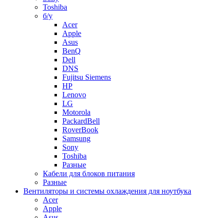
Toshiba
б/у
Acer
Apple
Asus
BenQ
Dell
DNS
Fujitsu Siemens
HP
Lenovo
LG
Motorola
PackardBell
RoverBook
Samsung
Sony
Toshiba
Разные
Кабели для блоков питания
Разные
Вентиляторы и системы охлаждения для ноутбука
Acer
Apple
Asus