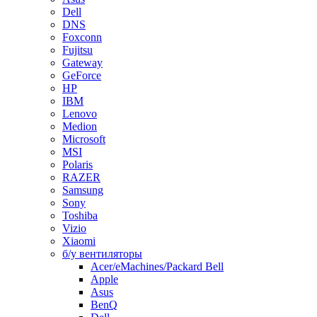
Dell
DNS
Foxconn
Fujitsu
Gateway
GeForce
HP
IBM
Lenovo
Medion
Microsoft
MSI
Polaris
RAZER
Samsung
Sony
Toshiba
Vizio
Xiaomi
б/у вентиляторы
Acer/eMachines/Packard Bell
Apple
Asus
BenQ