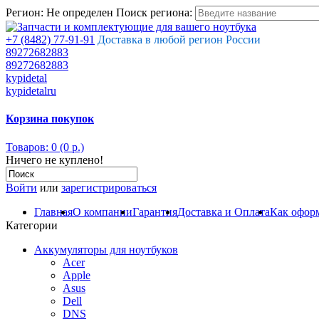
Регион:
Не определен
Поиск региона:
+7 (8482) 77-91-91
Доставка в любой регион России
89272682883
89272682883
kypidetal
kypidetalru
Корзина покупок
Товаров: 0 (0 р.)
Ничего не куплено!
Войти
или
зарегистрироваться
Главная
О компании
Гарантия
Доставка и Оплата
Как оформ
Категории
Аккумуляторы для ноутбуков
Acer
Apple
Asus
Dell
DNS