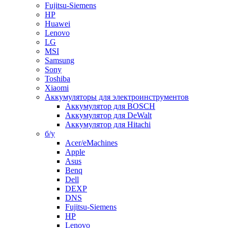
Fujitsu-Siemens
HP
Huawei
Lenovo
LG
MSI
Samsung
Sony
Toshiba
Xiaomi
Аккумуляторы для электроинструментов
Аккумулятор для BOSCH
Аккумулятор для DeWalt
Аккумулятор для Hitachi
б/у
Acer/eMachines
Apple
Asus
Benq
Dell
DEXP
DNS
Fujitsu-Siemens
HP
Lenovo