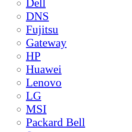
Dell
DNS
Fujitsu
Gateway
HP
Huawei
Lenovo
LG
MSI
Packard Bell