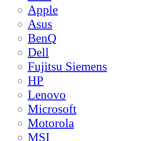
Apple
Asus
BenQ
Dell
Fujitsu Siemens
HP
Lenovo
Microsoft
Motorola
MSI