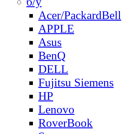
б/у
Acer/PackardBell
APPLE
Asus
BenQ
DELL
Fujitsu Siemens
HP
Lenovo
RoverBook