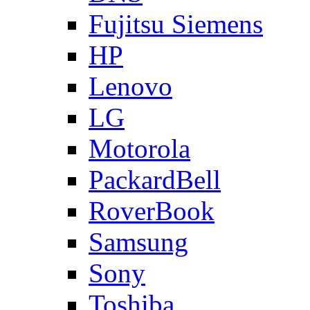
Fujitsu Siemens
HP
Lenovo
LG
Motorola
PackardBell
RoverBook
Samsung
Sony
Toshiba