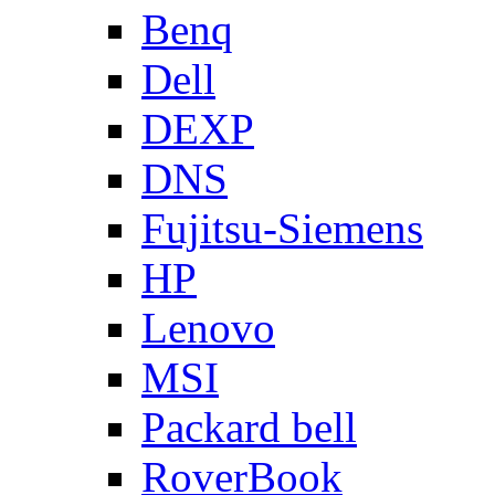
Benq
Dell
DEXP
DNS
Fujitsu-Siemens
HP
Lenovo
MSI
Packard bell
RoverBook