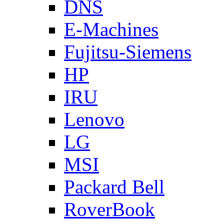
DNS
E-Machines
Fujitsu-Siemens
HP
IRU
Lenovo
LG
MSI
Packard Bell
RoverBook