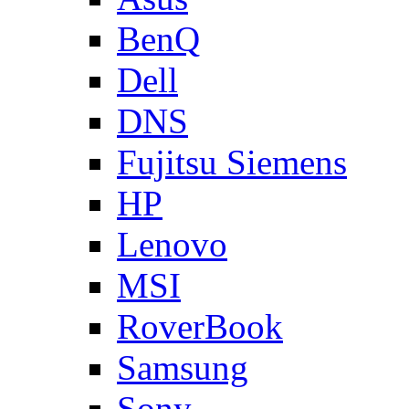
BenQ
Dell
DNS
Fujitsu Siemens
HP
Lenovo
MSI
RoverBook
Samsung
Sony