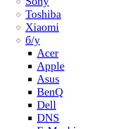
Sony
Toshiba
Xiaomi
б/у
Acer
Apple
Asus
BenQ
Dell
DNS