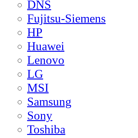
DNS
Fujitsu-Siemens
HP
Huawei
Lenovo
LG
MSI
Samsung
Sony
Toshiba