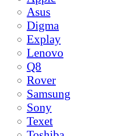
Asus
Digma
Explay
Lenovo
Q8
Rover
Samsung
Sony
Texet
Toshiba