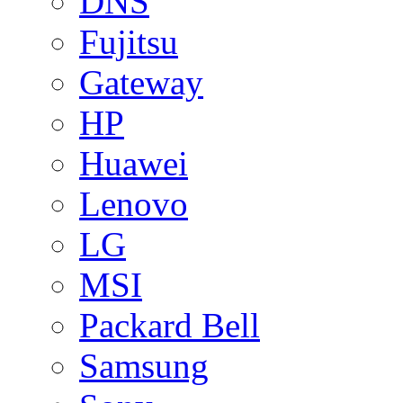
DNS
Fujitsu
Gateway
HP
Huawei
Lenovo
LG
MSI
Packard Bell
Samsung