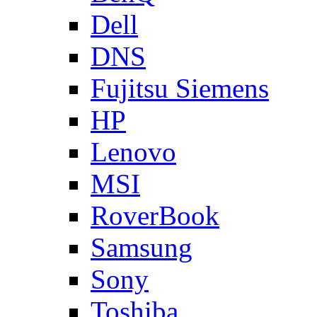
Dell
DNS
Fujitsu Siemens
HP
Lenovo
MSI
RoverBook
Samsung
Sony
Toshiba