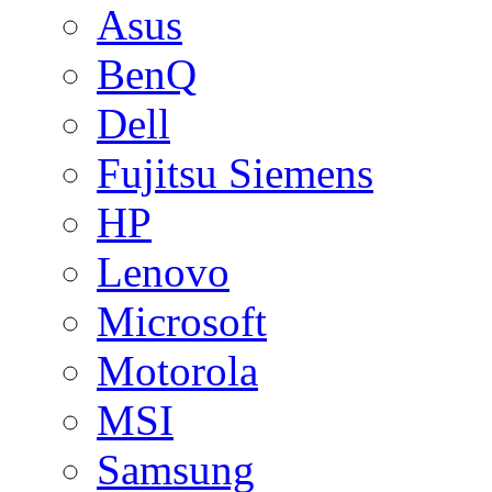
Asus
BenQ
Dell
Fujitsu Siemens
HP
Lenovo
Microsoft
Motorola
MSI
Samsung