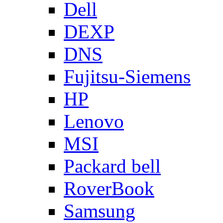
Dell
DEXP
DNS
Fujitsu-Siemens
HP
Lenovo
MSI
Packard bell
RoverBook
Samsung