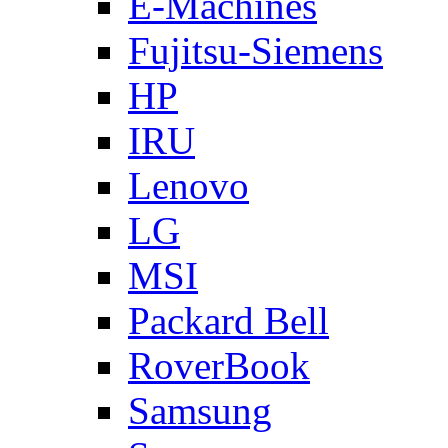
E-Machines
Fujitsu-Siemens
HP
IRU
Lenovo
LG
MSI
Packard Bell
RoverBook
Samsung