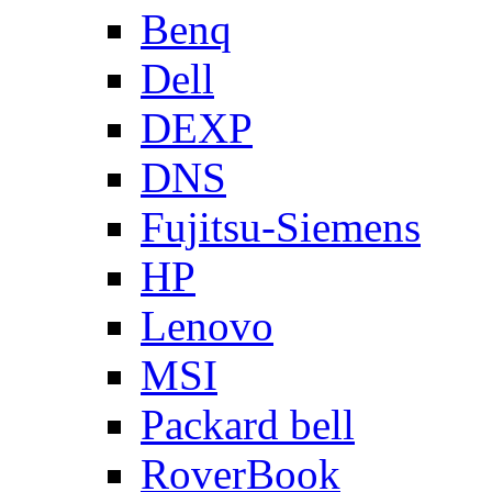
Benq
Dell
DEXP
DNS
Fujitsu-Siemens
HP
Lenovo
MSI
Packard bell
RoverBook