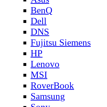
BenQ
Dell
DNS
Fujitsu Siemens
HP
Lenovo
MSI
RoverBook
Samsung
Sony