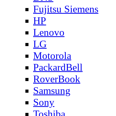
Fujitsu Siemens
HP
Lenovo
LG
Motorola
PackardBell
RoverBook
Samsung
Sony
Toshiba