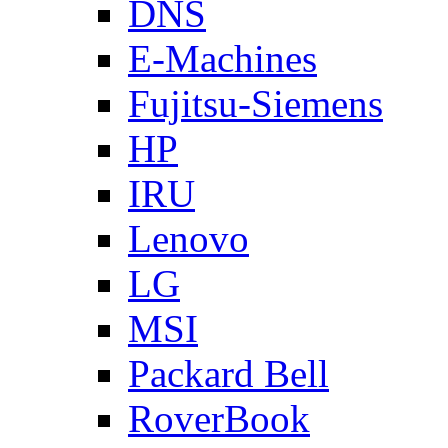
DNS
E-Machines
Fujitsu-Siemens
HP
IRU
Lenovo
LG
MSI
Packard Bell
RoverBook