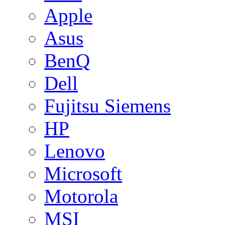
Apple
Asus
BenQ
Dell
Fujitsu Siemens
HP
Lenovo
Microsoft
Motorola
MSI