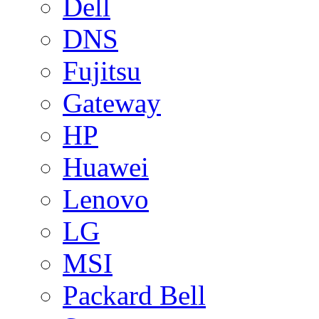
Dell
DNS
Fujitsu
Gateway
HP
Huawei
Lenovo
LG
MSI
Packard Bell