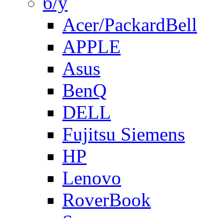
б/у
Acer/PackardBell
APPLE
Asus
BenQ
DELL
Fujitsu Siemens
HP
Lenovo
RoverBook