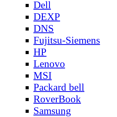
Dell
DEXP
DNS
Fujitsu-Siemens
HP
Lenovo
MSI
Packard bell
RoverBook
Samsung