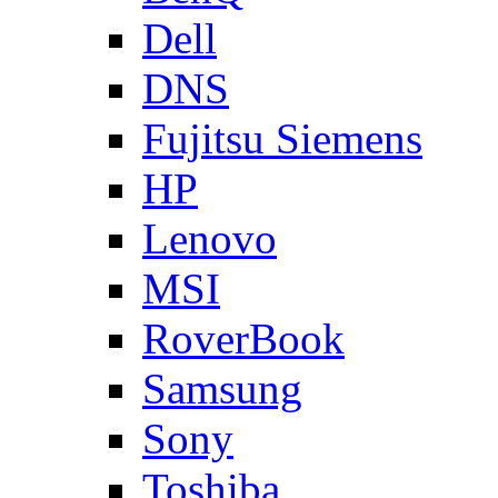
Dell
DNS
Fujitsu Siemens
HP
Lenovo
MSI
RoverBook
Samsung
Sony
Toshiba