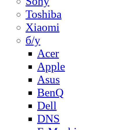
Sony
Toshiba
Xiaomi
б/у
Acer
Apple
Asus
BenQ
Dell
DNS