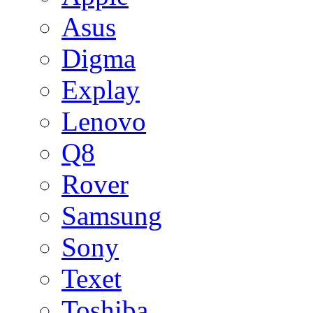
Asus
Digma
Explay
Lenovo
Q8
Rover
Samsung
Sony
Texet
Toshiba