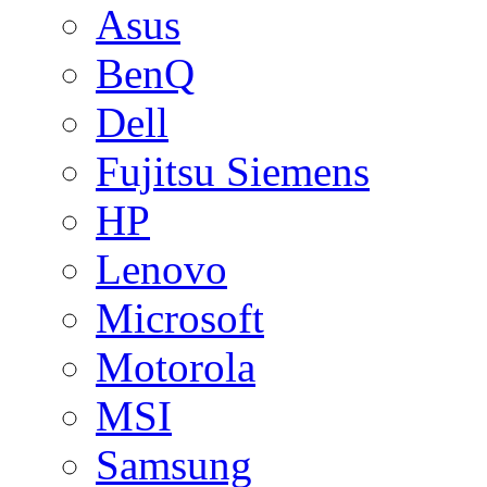
Asus
BenQ
Dell
Fujitsu Siemens
HP
Lenovo
Microsoft
Motorola
MSI
Samsung