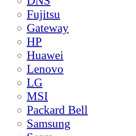
DNS
Fujitsu
Gateway
HP
Huawei
Lenovo
LG
MSI
Packard Bell
Samsung