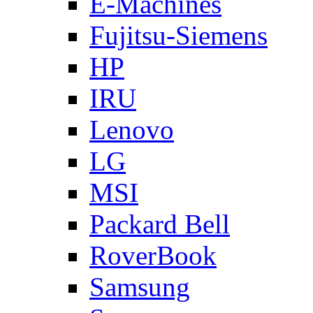
E-Machines
Fujitsu-Siemens
HP
IRU
Lenovo
LG
MSI
Packard Bell
RoverBook
Samsung