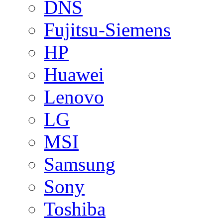
DNS
Fujitsu-Siemens
HP
Huawei
Lenovo
LG
MSI
Samsung
Sony
Toshiba