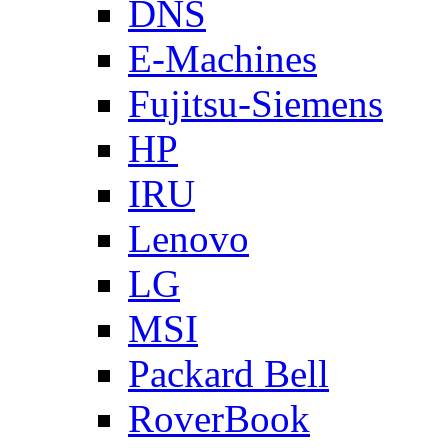
DNS
E-Machines
Fujitsu-Siemens
HP
IRU
Lenovo
LG
MSI
Packard Bell
RoverBook