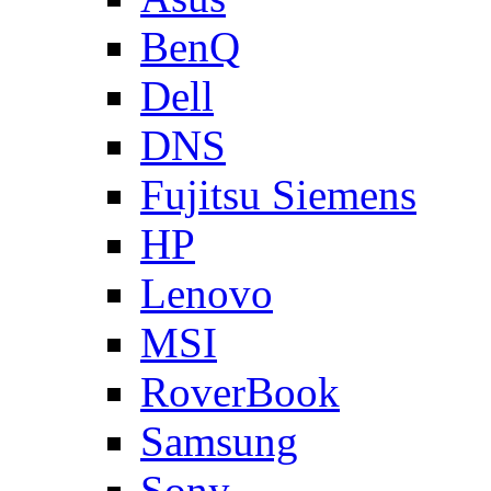
BenQ
Dell
DNS
Fujitsu Siemens
HP
Lenovo
MSI
RoverBook
Samsung
Sony