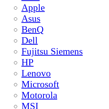
Apple
Asus
BenQ
Dell
Fujitsu Siemens
HP
Lenovo
Microsoft
Motorola
MSI