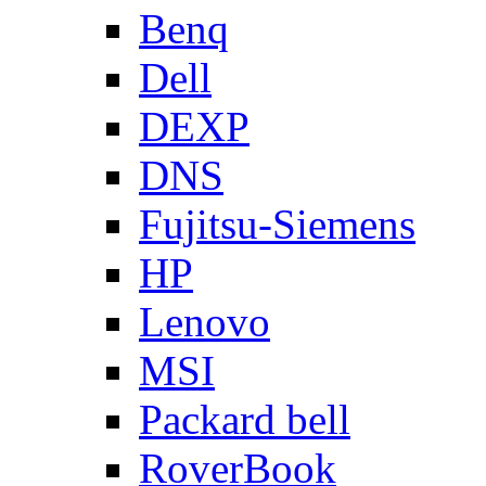
Benq
Dell
DEXP
DNS
Fujitsu-Siemens
HP
Lenovo
MSI
Packard bell
RoverBook