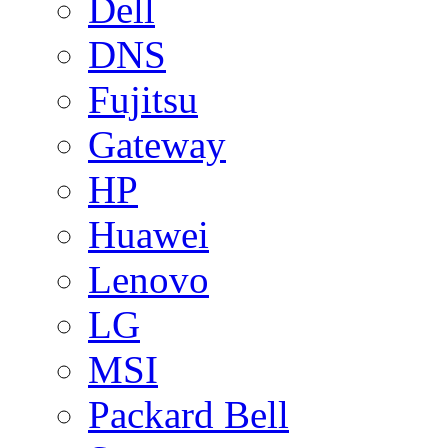
Dell
DNS
Fujitsu
Gateway
HP
Huawei
Lenovo
LG
MSI
Packard Bell