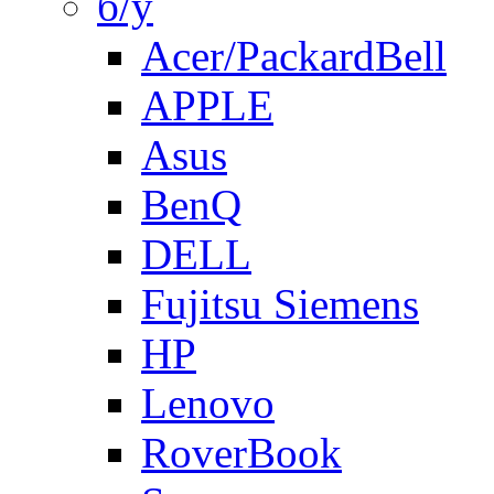
б/у
Acer/PackardBell
APPLE
Asus
BenQ
DELL
Fujitsu Siemens
HP
Lenovo
RoverBook