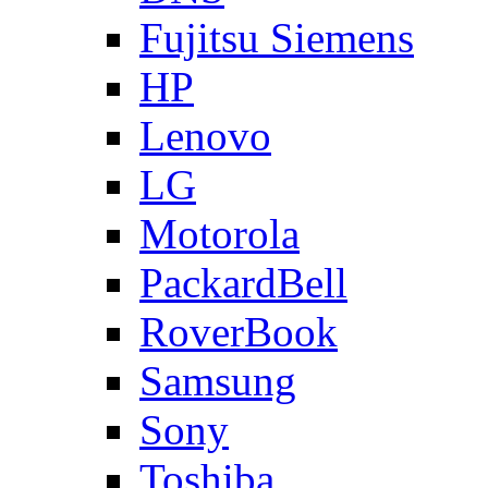
Fujitsu Siemens
HP
Lenovo
LG
Motorola
PackardBell
RoverBook
Samsung
Sony
Toshiba