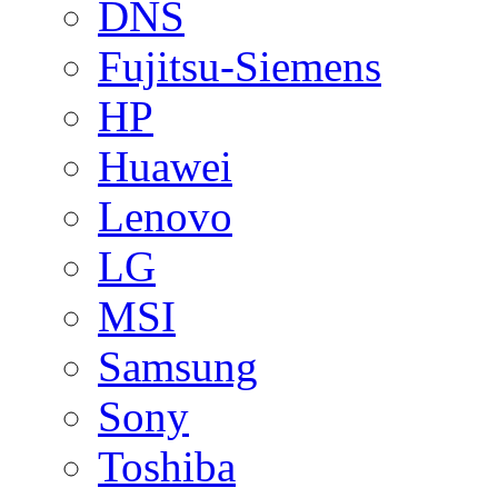
DNS
Fujitsu-Siemens
HP
Huawei
Lenovo
LG
MSI
Samsung
Sony
Toshiba