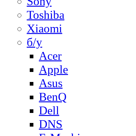
Sony
Toshiba
Xiaomi
б/у
Acer
Apple
Asus
BenQ
Dell
DNS