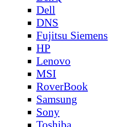
Dell
DNS
Fujitsu Siemens
HP
Lenovo
MSI
RoverBook
Samsung
Sony
Toshiba