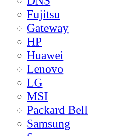
DNS
Fujitsu
Gateway
HP
Huawei
Lenovo
LG
MSI
Packard Bell
Samsung