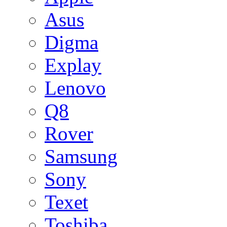
Asus
Digma
Explay
Lenovo
Q8
Rover
Samsung
Sony
Texet
Toshiba