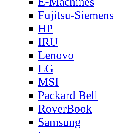
E-Machines
Fujitsu-Siemens
HP
IRU
Lenovo
LG
MSI
Packard Bell
RoverBook
Samsung