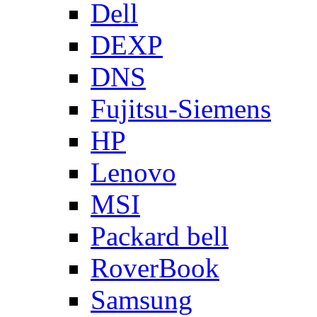
Dell
DEXP
DNS
Fujitsu-Siemens
HP
Lenovo
MSI
Packard bell
RoverBook
Samsung