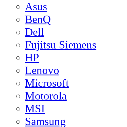
Asus
BenQ
Dell
Fujitsu Siemens
HP
Lenovo
Microsoft
Motorola
MSI
Samsung