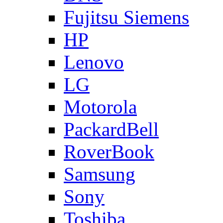
Fujitsu Siemens
HP
Lenovo
LG
Motorola
PackardBell
RoverBook
Samsung
Sony
Toshiba