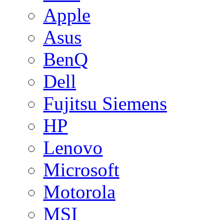
Apple
Asus
BenQ
Dell
Fujitsu Siemens
HP
Lenovo
Microsoft
Motorola
MSI