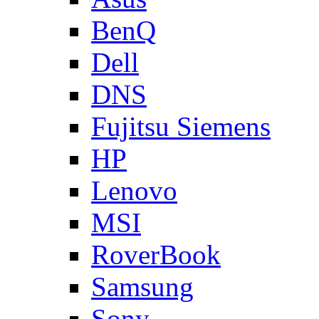
BenQ
Dell
DNS
Fujitsu Siemens
HP
Lenovo
MSI
RoverBook
Samsung
Sony