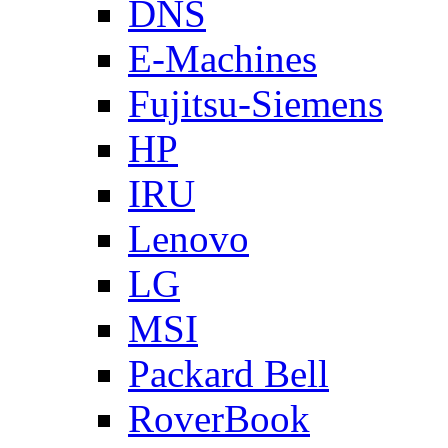
DNS
E-Machines
Fujitsu-Siemens
HP
IRU
Lenovo
LG
MSI
Packard Bell
RoverBook