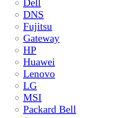
Dell
DNS
Fujitsu
Gateway
HP
Huawei
Lenovo
LG
MSI
Packard Bell