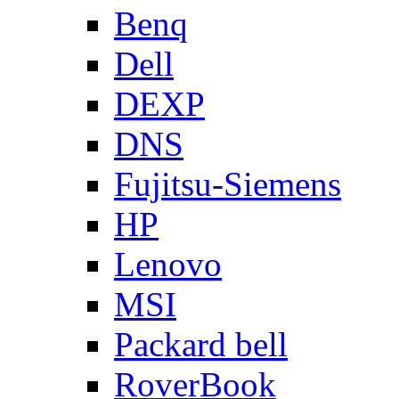
Benq
Dell
DEXP
DNS
Fujitsu-Siemens
HP
Lenovo
MSI
Packard bell
RoverBook