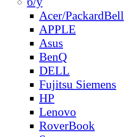
б/у
Acer/PackardBell
APPLE
Asus
BenQ
DELL
Fujitsu Siemens
HP
Lenovo
RoverBook