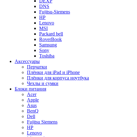
DEXP
DNS
Fujitsu-Siemens
HP
Lenovo
MSI
Packard bell
RoverBook
Samsung
Sony
Toshiba
Аксессуары
Перчатки
Плёнки для iPad и iPhone
Плёнки для корпуса ноутбука
Чехлы и сумки
Блоки питания
Acer
Apple
Asus
BenQ
Dell
Fujitsu Siemens
HP
Lenovo