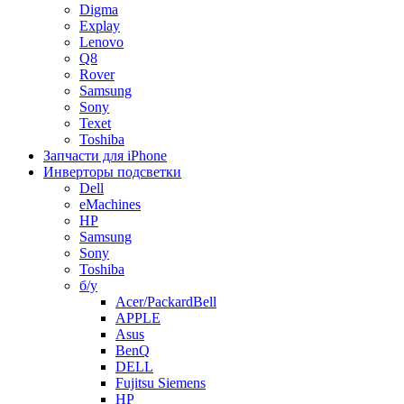
Digma
Explay
Lenovo
Q8
Rover
Samsung
Sony
Texet
Toshiba
Запчасти для iPhone
Инверторы подсветки
Dell
eMachines
HP
Samsung
Sony
Toshiba
б/у
Acer/PackardBell
APPLE
Asus
BenQ
DELL
Fujitsu Siemens
HP