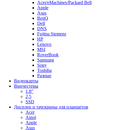
Acer/eMachines/Packard Bell
Apple
Asus
BenQ
Dell
DNS
Fujitsu Siemens
HP
Lenovo
MSI
RoverBook
Samsung
Sony
Toshiba
Разные
Видеокарты
Винчестеры
1.8"
2,5
SSD
Дисплеи и тачскрины для планшетов
Acer
Ainol
Apple
Asus