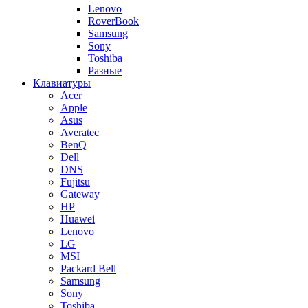
Lenovo
RoverBook
Samsung
Sony
Toshiba
Разные
Клавиатуры
Acer
Apple
Asus
Averatec
BenQ
Dell
DNS
Fujitsu
Gateway
HP
Huawei
Lenovo
LG
MSI
Packard Bell
Samsung
Sony
Toshiba