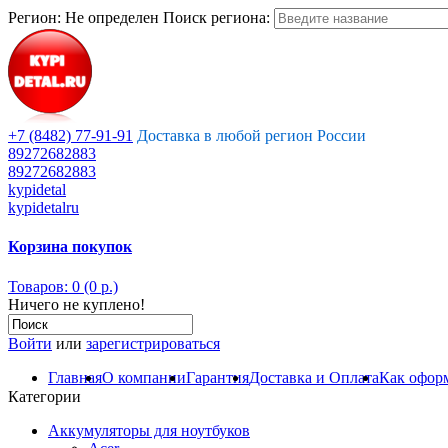
Регион:
Не определен
Поиск региона:
+7 (8482) 77-91-91
Доставка в любой регион России
89272682883
89272682883
kypidetal
kypidetalru
Корзина покупок
Товаров: 0 (0 р.)
Ничего не куплено!
Войти
или
зарегистрироваться
Главная
О компании
Гарантия
Доставка и Оплата
Как оформ
Категории
Аккумуляторы для ноутбуков