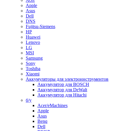
Acer
Apple
Asus
Dell
DNS
Fujitsu-Siemens
HP
Huawei
Lenovo
LG
MSI
Samsung
Sony
Toshiba
Xiaomi
Аккумуляторы для электроинструментов
Аккумулятор для BOSCH
Аккумулятор для DeWalt
Аккумулятор для Hitachi
б/у
Acer/eMachines
Apple
Asus
Benq
Dell