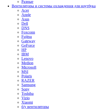
Разные
Вентиляторы и системы охлаждения для ноутбука
Acer
Apple
Asus
Dell
DNS
Foxconn
Fujitsu
Gateway
GeForce
HP
IBM
Lenovo
Medion
Microsoft
MSI
Polaris
RAZER
Samsung
Sony
Toshiba
Vizio
Xiaomi
б/у вентиляторы