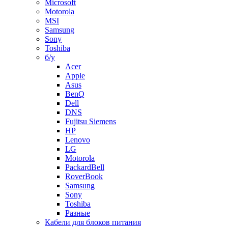
Microsoft
Motorola
MSI
Samsung
Sony
Toshiba
б/у
Acer
Apple
Asus
BenQ
Dell
DNS
Fujitsu Siemens
HP
Lenovo
LG
Motorola
PackardBell
RoverBook
Samsung
Sony
Toshiba
Разные
Кабели для блоков питания