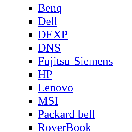
Benq
Dell
DEXP
DNS
Fujitsu-Siemens
HP
Lenovo
MSI
Packard bell
RoverBook