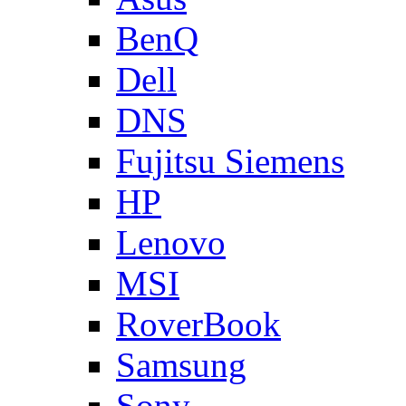
BenQ
Dell
DNS
Fujitsu Siemens
HP
Lenovo
MSI
RoverBook
Samsung
Sony