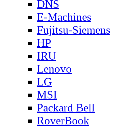
DNS
E-Machines
Fujitsu-Siemens
HP
IRU
Lenovo
LG
MSI
Packard Bell
RoverBook