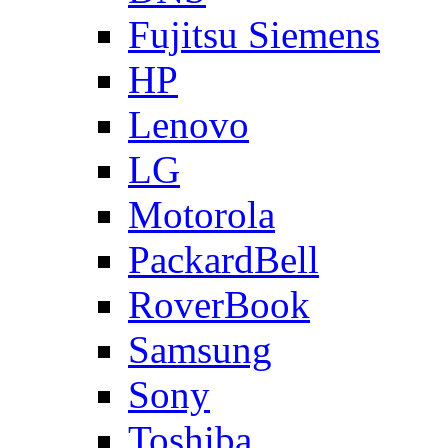
Fujitsu Siemens
HP
Lenovo
LG
Motorola
PackardBell
RoverBook
Samsung
Sony
Toshiba