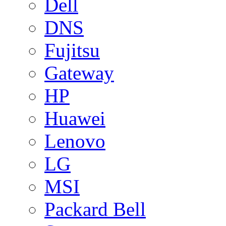
Dell
DNS
Fujitsu
Gateway
HP
Huawei
Lenovo
LG
MSI
Packard Bell