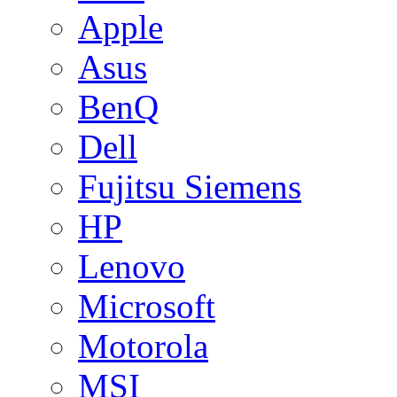
Apple
Asus
BenQ
Dell
Fujitsu Siemens
HP
Lenovo
Microsoft
Motorola
MSI