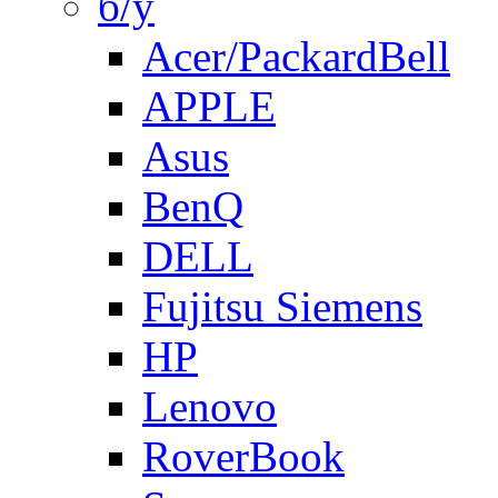
б/у
Acer/PackardBell
APPLE
Asus
BenQ
DELL
Fujitsu Siemens
HP
Lenovo
RoverBook