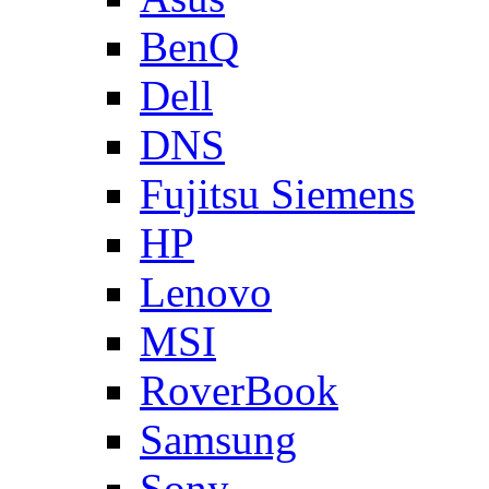
BenQ
Dell
DNS
Fujitsu Siemens
HP
Lenovo
MSI
RoverBook
Samsung
Sony