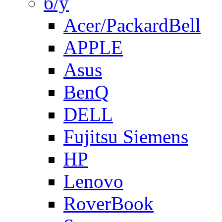
б/у
Acer/PackardBell
APPLE
Asus
BenQ
DELL
Fujitsu Siemens
HP
Lenovo
RoverBook