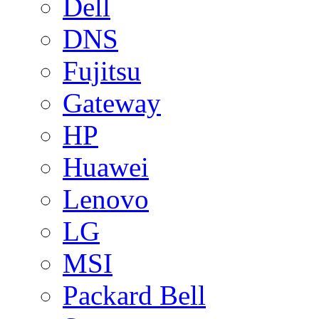
Dell
DNS
Fujitsu
Gateway
HP
Huawei
Lenovo
LG
MSI
Packard Bell