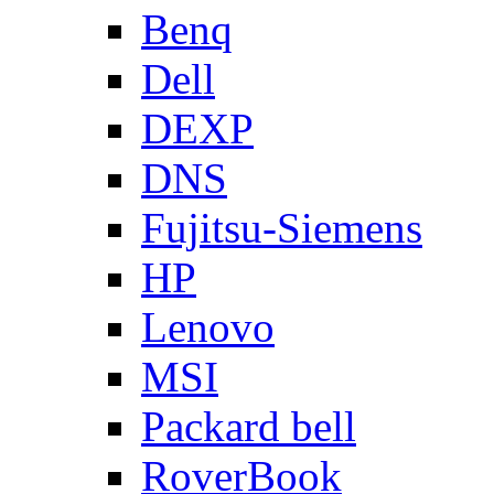
Benq
Dell
DEXP
DNS
Fujitsu-Siemens
HP
Lenovo
MSI
Packard bell
RoverBook