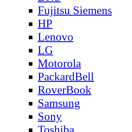
Fujitsu Siemens
HP
Lenovo
LG
Motorola
PackardBell
RoverBook
Samsung
Sony
Toshiba