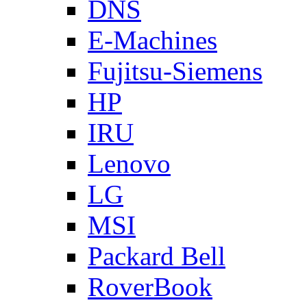
DNS
E-Machines
Fujitsu-Siemens
HP
IRU
Lenovo
LG
MSI
Packard Bell
RoverBook