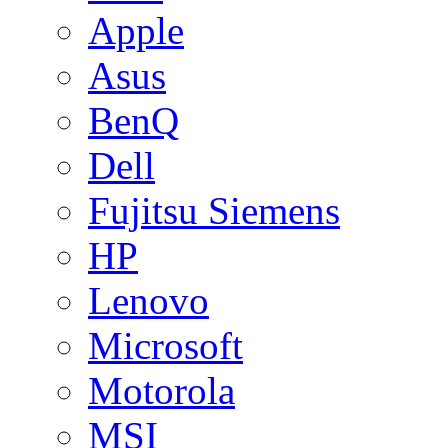
Apple
Asus
BenQ
Dell
Fujitsu Siemens
HP
Lenovo
Microsoft
Motorola
MSI