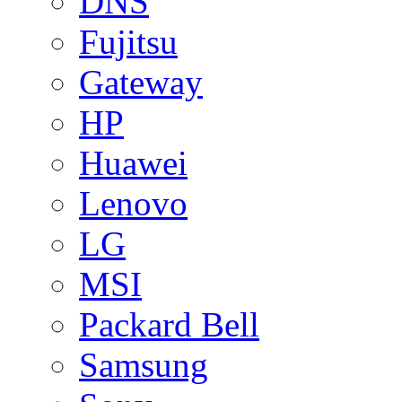
DNS
Fujitsu
Gateway
HP
Huawei
Lenovo
LG
MSI
Packard Bell
Samsung