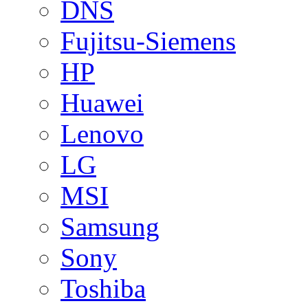
DNS
Fujitsu-Siemens
HP
Huawei
Lenovo
LG
MSI
Samsung
Sony
Toshiba