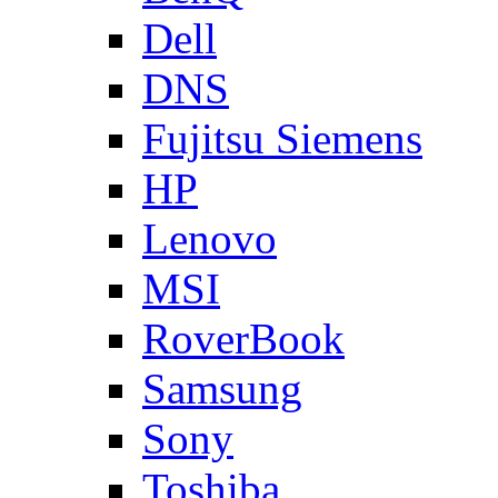
Dell
DNS
Fujitsu Siemens
HP
Lenovo
MSI
RoverBook
Samsung
Sony
Toshiba