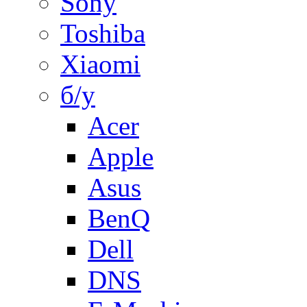
Sony
Toshiba
Xiaomi
б/у
Acer
Apple
Asus
BenQ
Dell
DNS