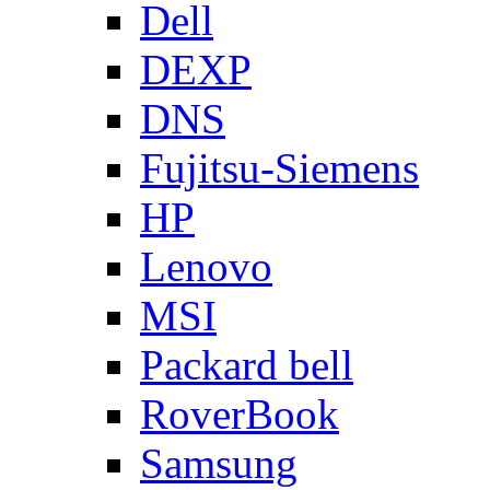
Dell
DEXP
DNS
Fujitsu-Siemens
HP
Lenovo
MSI
Packard bell
RoverBook
Samsung