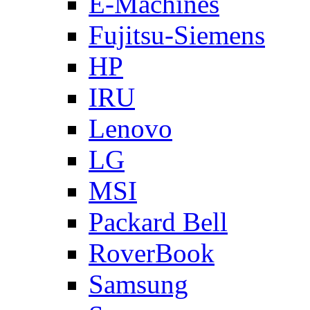
E-Machines
Fujitsu-Siemens
HP
IRU
Lenovo
LG
MSI
Packard Bell
RoverBook
Samsung