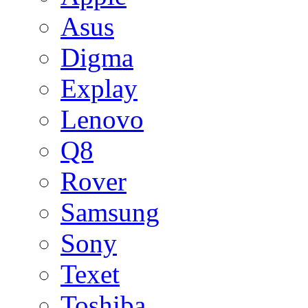
Asus
Digma
Explay
Lenovo
Q8
Rover
Samsung
Sony
Texet
Toshiba