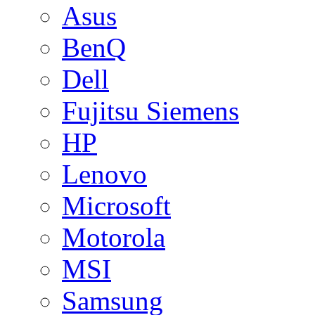
Asus
BenQ
Dell
Fujitsu Siemens
HP
Lenovo
Microsoft
Motorola
MSI
Samsung