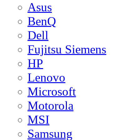
Asus
BenQ
Dell
Fujitsu Siemens
HP
Lenovo
Microsoft
Motorola
MSI
Samsung