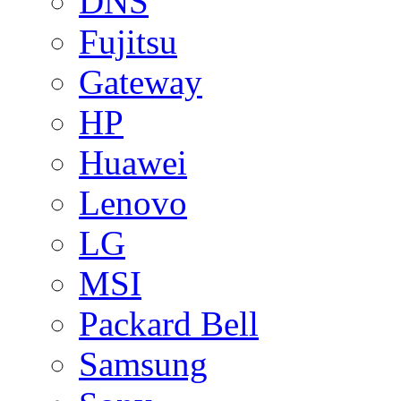
DNS
Fujitsu
Gateway
HP
Huawei
Lenovo
LG
MSI
Packard Bell
Samsung