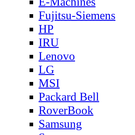
E-Machines
Fujitsu-Siemens
HP
IRU
Lenovo
LG
MSI
Packard Bell
RoverBook
Samsung