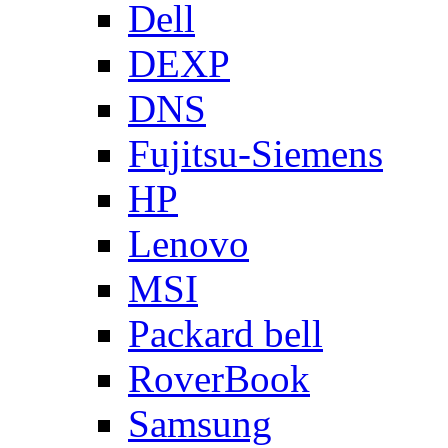
Dell
DEXP
DNS
Fujitsu-Siemens
HP
Lenovo
MSI
Packard bell
RoverBook
Samsung