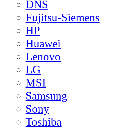
DNS
Fujitsu-Siemens
HP
Huawei
Lenovo
LG
MSI
Samsung
Sony
Toshiba