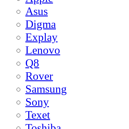
Asus
Digma
Explay
Lenovo
Q8
Rover
Samsung
Sony
Texet
Toshiba