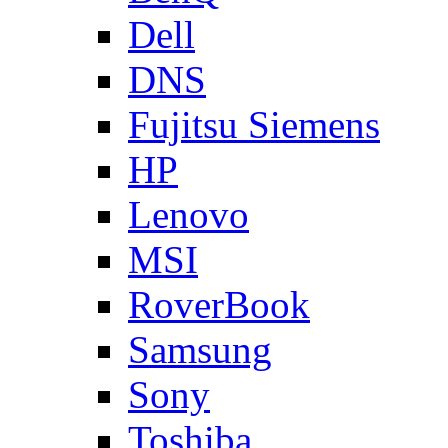
Dell
DNS
Fujitsu Siemens
HP
Lenovo
MSI
RoverBook
Samsung
Sony
Toshiba