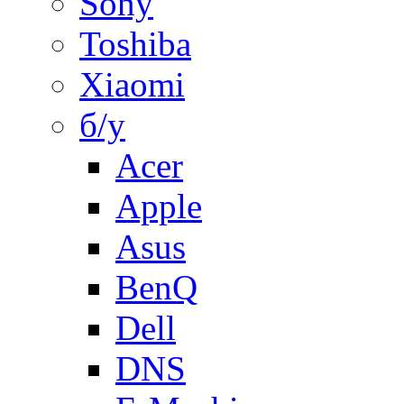
Sony
Toshiba
Xiaomi
б/у
Acer
Apple
Asus
BenQ
Dell
DNS