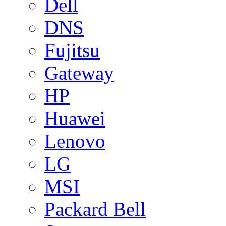
Dell
DNS
Fujitsu
Gateway
HP
Huawei
Lenovo
LG
MSI
Packard Bell