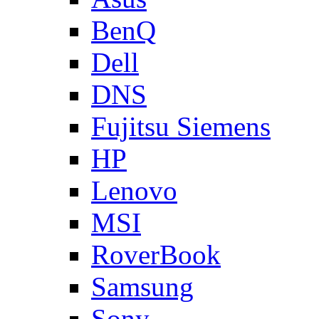
BenQ
Dell
DNS
Fujitsu Siemens
HP
Lenovo
MSI
RoverBook
Samsung
Sony