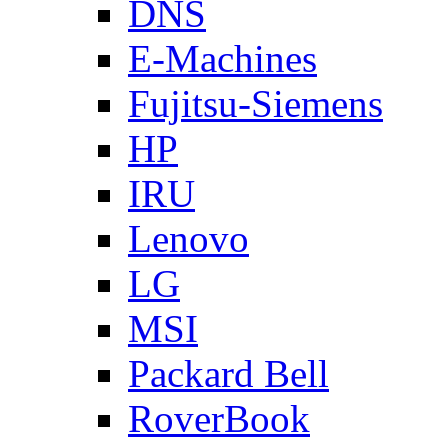
DNS
E-Machines
Fujitsu-Siemens
HP
IRU
Lenovo
LG
MSI
Packard Bell
RoverBook