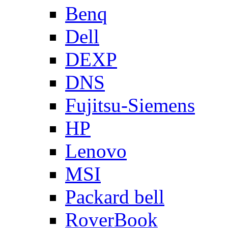
Benq
Dell
DEXP
DNS
Fujitsu-Siemens
HP
Lenovo
MSI
Packard bell
RoverBook