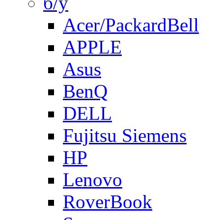
б/у
Acer/PackardBell
APPLE
Asus
BenQ
DELL
Fujitsu Siemens
HP
Lenovo
RoverBook