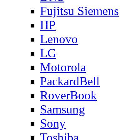
Fujitsu Siemens
HP
Lenovo
LG
Motorola
PackardBell
RoverBook
Samsung
Sony
Toshiba