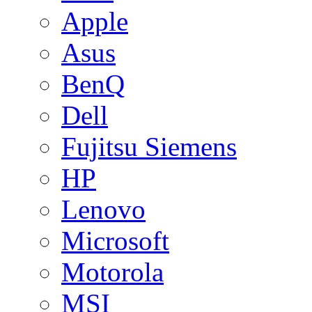
Apple
Asus
BenQ
Dell
Fujitsu Siemens
HP
Lenovo
Microsoft
Motorola
MSI