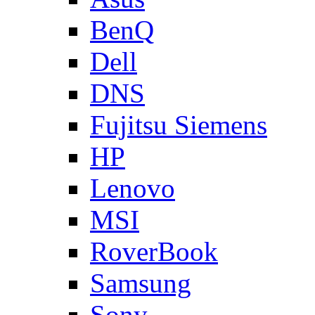
BenQ
Dell
DNS
Fujitsu Siemens
HP
Lenovo
MSI
RoverBook
Samsung
Sony