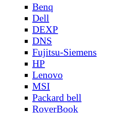
Benq
Dell
DEXP
DNS
Fujitsu-Siemens
HP
Lenovo
MSI
Packard bell
RoverBook