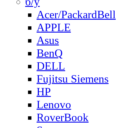
б/у
Acer/PackardBell
APPLE
Asus
BenQ
DELL
Fujitsu Siemens
HP
Lenovo
RoverBook