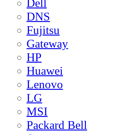
Dell
DNS
Fujitsu
Gateway
HP
Huawei
Lenovo
LG
MSI
Packard Bell