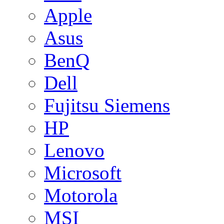
Apple
Asus
BenQ
Dell
Fujitsu Siemens
HP
Lenovo
Microsoft
Motorola
MSI