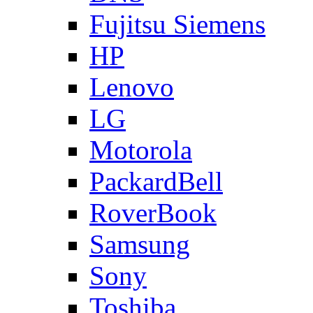
Fujitsu Siemens
HP
Lenovo
LG
Motorola
PackardBell
RoverBook
Samsung
Sony
Toshiba