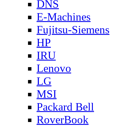
DNS
E-Machines
Fujitsu-Siemens
HP
IRU
Lenovo
LG
MSI
Packard Bell
RoverBook