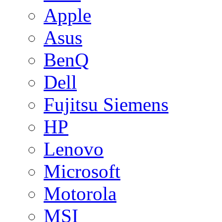
Apple
Asus
BenQ
Dell
Fujitsu Siemens
HP
Lenovo
Microsoft
Motorola
MSI