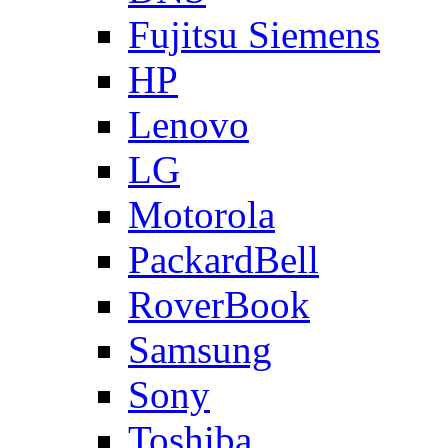
Fujitsu Siemens
HP
Lenovo
LG
Motorola
PackardBell
RoverBook
Samsung
Sony
Toshiba