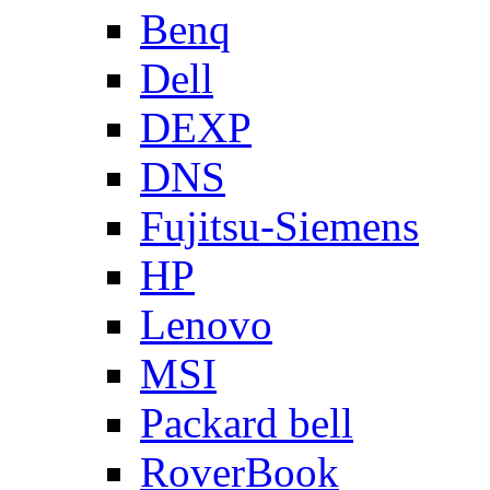
Benq
Dell
DEXP
DNS
Fujitsu-Siemens
HP
Lenovo
MSI
Packard bell
RoverBook