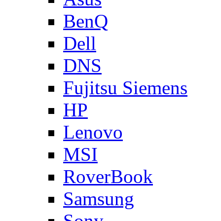
BenQ
Dell
DNS
Fujitsu Siemens
HP
Lenovo
MSI
RoverBook
Samsung
Sony