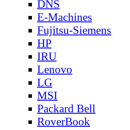
DNS
E-Machines
Fujitsu-Siemens
HP
IRU
Lenovo
LG
MSI
Packard Bell
RoverBook