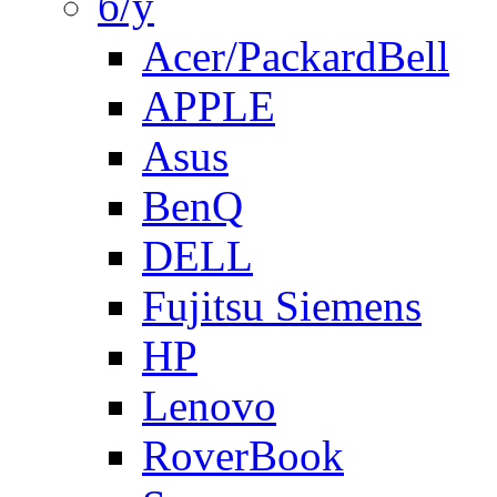
б/у
Acer/PackardBell
APPLE
Asus
BenQ
DELL
Fujitsu Siemens
HP
Lenovo
RoverBook