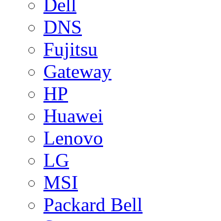
Dell
DNS
Fujitsu
Gateway
HP
Huawei
Lenovo
LG
MSI
Packard Bell