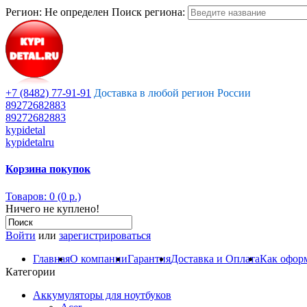
Регион:
Не определен
Поиск региона:
+7 (8482) 77-91-91
Доставка в любой регион России
89272682883
89272682883
kypidetal
kypidetalru
Корзина покупок
Товаров: 0 (0 р.)
Ничего не куплено!
Войти
или
зарегистрироваться
Главная
О компании
Гарантия
Доставка и Оплата
Как оформ
Категории
Аккумуляторы для ноутбуков