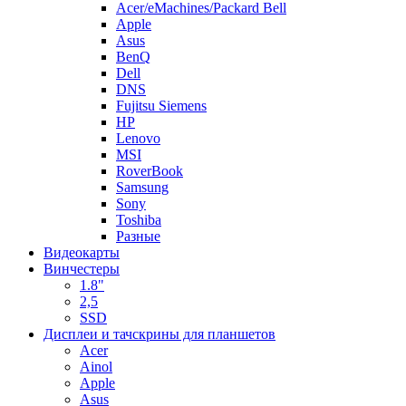
Acer/eMachines/Packard Bell
Apple
Asus
BenQ
Dell
DNS
Fujitsu Siemens
HP
Lenovo
MSI
RoverBook
Samsung
Sony
Toshiba
Разные
Видеокарты
Винчестеры
1.8"
2,5
SSD
Дисплеи и тачскрины для планшетов
Acer
Ainol
Apple
Asus