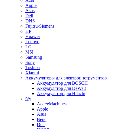
Acer
Apple
Asus
Dell
DNS
Fujitsu-Siemens
HP
Huawei
Lenovo
LG
MSI
Samsung
Sony
Toshiba
Xiaomi
Аккумуляторы для электроинструментов
Аккумулятор для BOSCH
Аккумулятор для DeWalt
Аккумулятор для Hitachi
б/у
Acer/eMachines
Apple
Asus
Benq
Dell