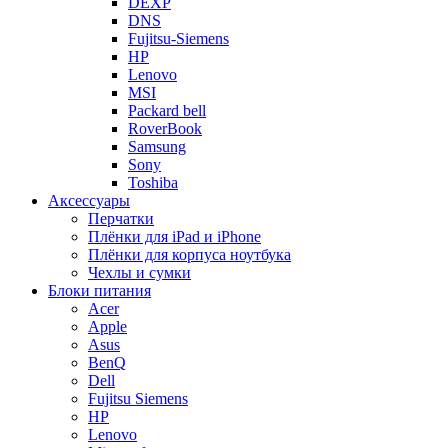
DEXP
DNS
Fujitsu-Siemens
HP
Lenovo
MSI
Packard bell
RoverBook
Samsung
Sony
Toshiba
Аксессуары
Перчатки
Плёнки для iPad и iPhone
Плёнки для корпуса ноутбука
Чехлы и сумки
Блоки питания
Acer
Apple
Asus
BenQ
Dell
Fujitsu Siemens
HP
Lenovo