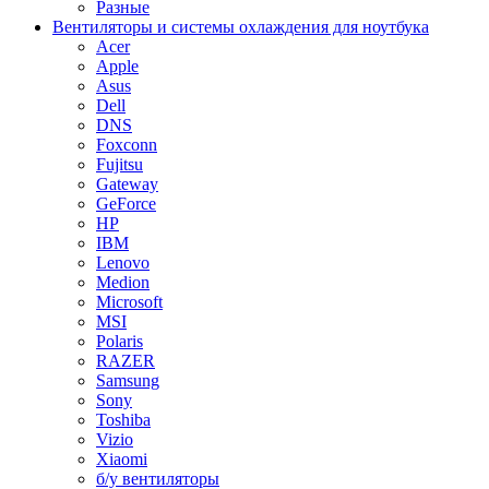
Разные
Вентиляторы и системы охлаждения для ноутбука
Acer
Apple
Asus
Dell
DNS
Foxconn
Fujitsu
Gateway
GeForce
HP
IBM
Lenovo
Medion
Microsoft
MSI
Polaris
RAZER
Samsung
Sony
Toshiba
Vizio
Xiaomi
б/у вентиляторы