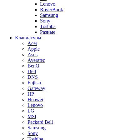
Lenovo
RoverBook
Samsung
Sony
Toshiba
Разные
Клавиатуры
Acer
Apple
Asus
Averatec
BenQ
Dell
DNS
Fujitsu
Gateway
HP
Huawei
Lenovo
LG
MSI
Packard Bell
Samsung
Sony
Toshiba