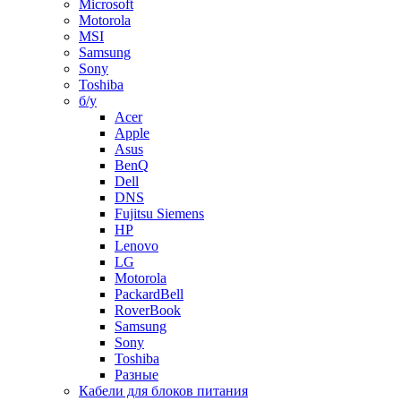
Microsoft
Motorola
MSI
Samsung
Sony
Toshiba
б/у
Acer
Apple
Asus
BenQ
Dell
DNS
Fujitsu Siemens
HP
Lenovo
LG
Motorola
PackardBell
RoverBook
Samsung
Sony
Toshiba
Разные
Кабели для блоков питания