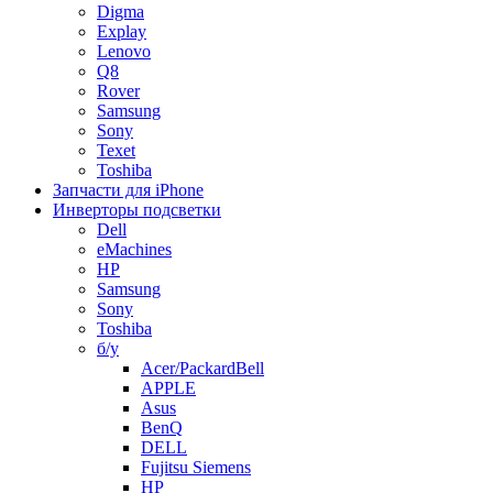
Digma
Explay
Lenovo
Q8
Rover
Samsung
Sony
Texet
Toshiba
Запчасти для iPhone
Инверторы подсветки
Dell
eMachines
HP
Samsung
Sony
Toshiba
б/у
Acer/PackardBell
APPLE
Asus
BenQ
DELL
Fujitsu Siemens
HP