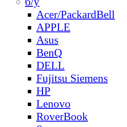
б/у
Acer/PackardBell
APPLE
Asus
BenQ
DELL
Fujitsu Siemens
HP
Lenovo
RoverBook