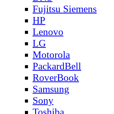
Fujitsu Siemens
HP
Lenovo
LG
Motorola
PackardBell
RoverBook
Samsung
Sony
Toshiba