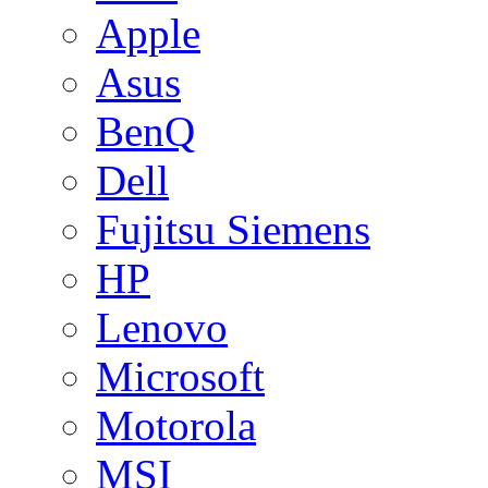
Apple
Asus
BenQ
Dell
Fujitsu Siemens
HP
Lenovo
Microsoft
Motorola
MSI