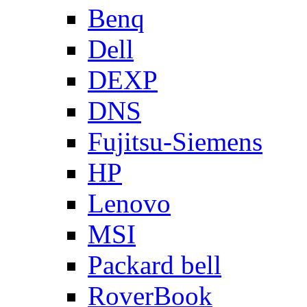
Benq
Dell
DEXP
DNS
Fujitsu-Siemens
HP
Lenovo
MSI
Packard bell
RoverBook