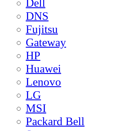
Dell
DNS
Fujitsu
Gateway
HP
Huawei
Lenovo
LG
MSI
Packard Bell