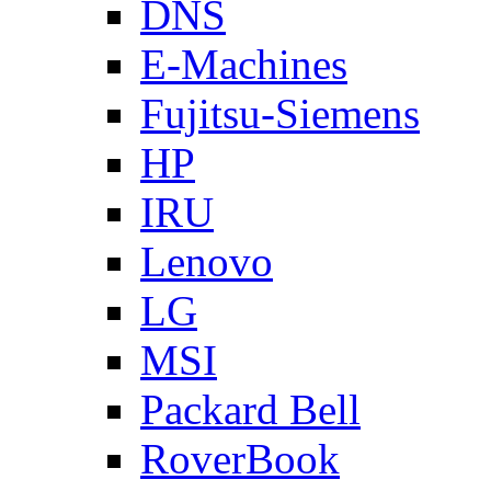
DNS
E-Machines
Fujitsu-Siemens
HP
IRU
Lenovo
LG
MSI
Packard Bell
RoverBook