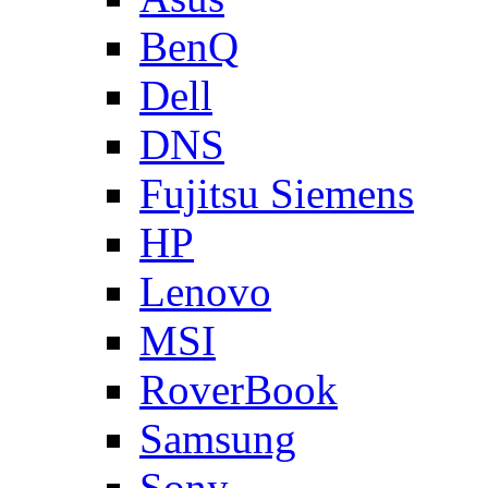
BenQ
Dell
DNS
Fujitsu Siemens
HP
Lenovo
MSI
RoverBook
Samsung
Sony