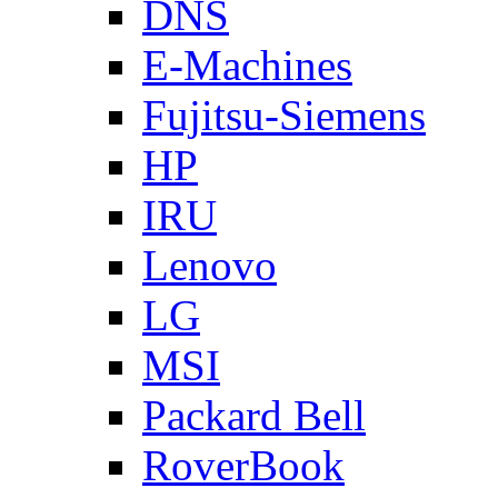
DNS
E-Machines
Fujitsu-Siemens
HP
IRU
Lenovo
LG
MSI
Packard Bell
RoverBook