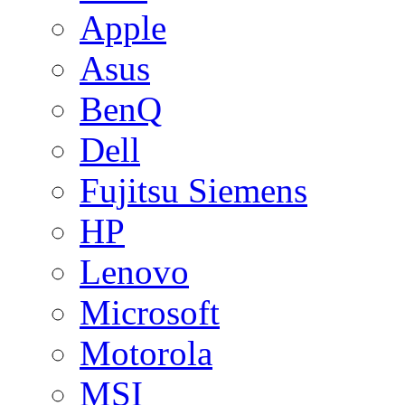
Apple
Asus
BenQ
Dell
Fujitsu Siemens
HP
Lenovo
Microsoft
Motorola
MSI