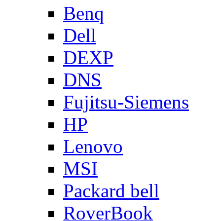
Benq
Dell
DEXP
DNS
Fujitsu-Siemens
HP
Lenovo
MSI
Packard bell
RoverBook