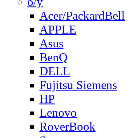
б/у
Acer/PackardBell
APPLE
Asus
BenQ
DELL
Fujitsu Siemens
HP
Lenovo
RoverBook