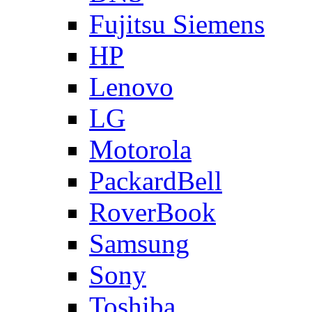
Fujitsu Siemens
HP
Lenovo
LG
Motorola
PackardBell
RoverBook
Samsung
Sony
Toshiba