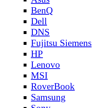
BenQ
Dell
DNS
Fujitsu Siemens
HP
Lenovo
MSI
RoverBook
Samsung
Sony