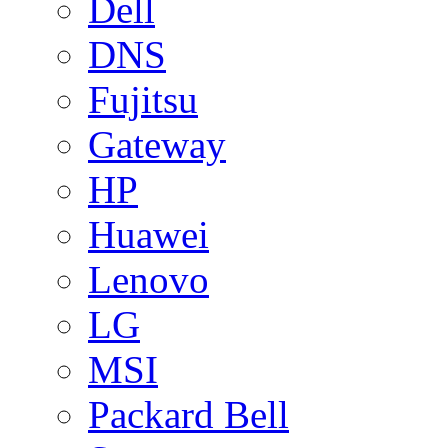
Dell
DNS
Fujitsu
Gateway
HP
Huawei
Lenovo
LG
MSI
Packard Bell