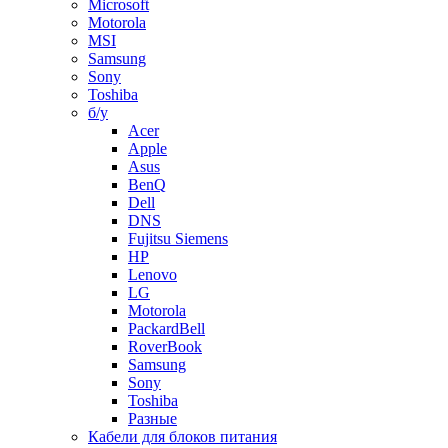
Microsoft
Motorola
MSI
Samsung
Sony
Toshiba
б/у
Acer
Apple
Asus
BenQ
Dell
DNS
Fujitsu Siemens
HP
Lenovo
LG
Motorola
PackardBell
RoverBook
Samsung
Sony
Toshiba
Разные
Кабели для блоков питания