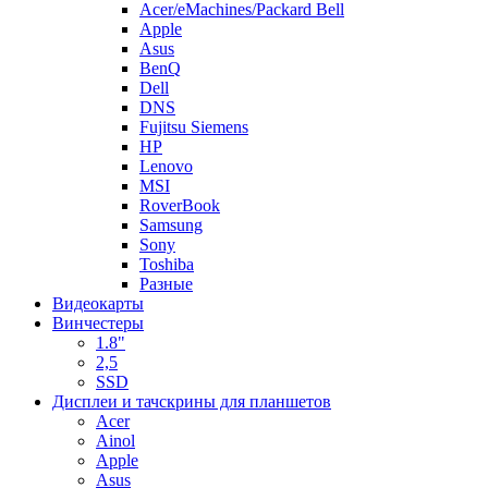
Acer/eMachines/Packard Bell
Apple
Asus
BenQ
Dell
DNS
Fujitsu Siemens
HP
Lenovo
MSI
RoverBook
Samsung
Sony
Toshiba
Разные
Видеокарты
Винчестеры
1.8"
2,5
SSD
Дисплеи и тачскрины для планшетов
Acer
Ainol
Apple
Asus