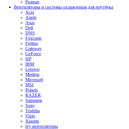
Разные
Вентиляторы и системы охлаждения для ноутбука
Acer
Apple
Asus
Dell
DNS
Foxconn
Fujitsu
Gateway
GeForce
HP
IBM
Lenovo
Medion
Microsoft
MSI
Polaris
RAZER
Samsung
Sony
Toshiba
Vizio
Xiaomi
б/у вентиляторы