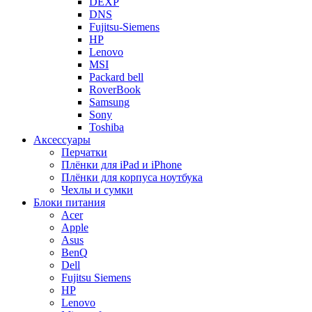
DEXP
DNS
Fujitsu-Siemens
HP
Lenovo
MSI
Packard bell
RoverBook
Samsung
Sony
Toshiba
Аксессуары
Перчатки
Плёнки для iPad и iPhone
Плёнки для корпуса ноутбука
Чехлы и сумки
Блоки питания
Acer
Apple
Asus
BenQ
Dell
Fujitsu Siemens
HP
Lenovo