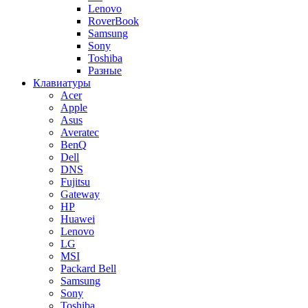
Lenovo
RoverBook
Samsung
Sony
Toshiba
Разные
Клавиатуры
Acer
Apple
Asus
Averatec
BenQ
Dell
DNS
Fujitsu
Gateway
HP
Huawei
Lenovo
LG
MSI
Packard Bell
Samsung
Sony
Toshiba