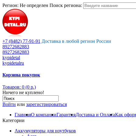
Регион:
Не определен
Поиск региона:
+7 (8482) 77-91-91
Доставка в любой регион России
89272682883
89272682883
kypidetal
kypidetalru
Корзина покупок
Товаров: 0 (0 р.)
Ничего не куплено!
Войти
или
зарегистрироваться
Главная
О компании
Гарантия
Доставка и Оплата
Как оформ
Категории
Аккумуляторы для ноутбуков