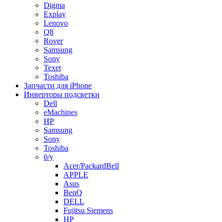
Digma
Explay
Lenovo
Q8
Rover
Samsung
Sony
Texet
Toshiba
Запчасти для iPhone
Инверторы подсветки
Dell
eMachines
HP
Samsung
Sony
Toshiba
б/у
Acer/PackardBell
APPLE
Asus
BenQ
DELL
Fujitsu Siemens
HP