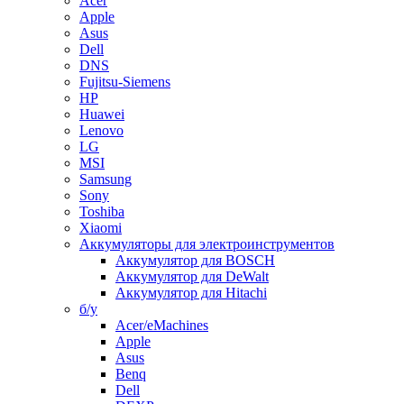
Acer
Apple
Asus
Dell
DNS
Fujitsu-Siemens
HP
Huawei
Lenovo
LG
MSI
Samsung
Sony
Toshiba
Xiaomi
Аккумуляторы для электроинструментов
Аккумулятор для BOSCH
Аккумулятор для DeWalt
Аккумулятор для Hitachi
б/у
Acer/eMachines
Apple
Asus
Benq
Dell